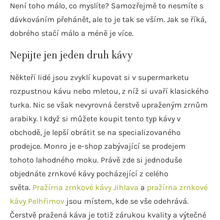
Není toho málo, co myslíte? Samozřejmě to nesmíte s
dávkováním přehánět, ale to je tak se vším. Jak se říká,
dobrého stačí málo a méně je více.
Nepijte jen jeden druh kávy
Někteří lidé jsou zvyklí kupovat si v supermarketu
rozpustnou kávu nebo mletou, z níž si uvaří klasického
turka. Nic se však nevyrovná čerstvě upraženým zrnům
arabiky. I když si můžete koupit tento typ kávy v
obchodě, je lepší obrátit se na specializovaného
prodejce. Monro je e-shop zabývající se prodejem
tohoto lahodného moku. Právě zde si jednoduše
objednáte zrnkové kávy pocházející z celého
světa.
Pražírna zrnkové kávy Jihlava
a
pražírna zrnkové
kávy Pelhřimov
jsou místem, kde se vše odehrává.
Čerstvě pražená káva je totiž zárukou kvality a výtečné