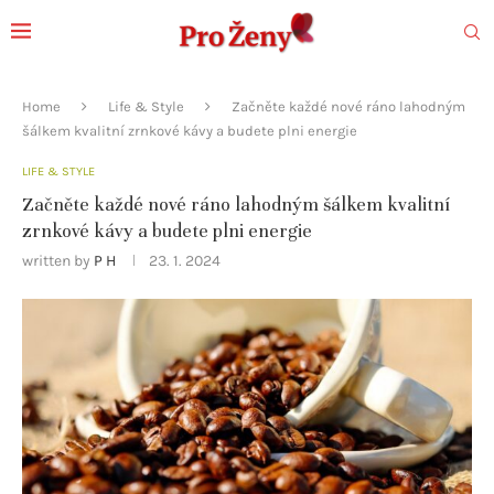
Home
Life & Style
Začněte každé nové ráno lahodným
šálkem kvalitní zrnkové kávy a budete plni energie
LIFE & STYLE
Začněte každé nové ráno lahodným šálkem kvalitní
zrnkové kávy a budete plni energie
written by
P H
23. 1. 2024