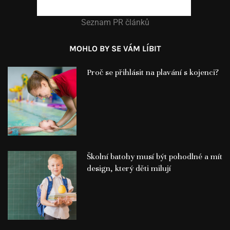
Seznam PR článků
MOHLO BY SE VÁM LÍBIT
Proč se přihlásit na plavání s kojenci?
Školní batohy musí být pohodlné a mít
design, který děti milují