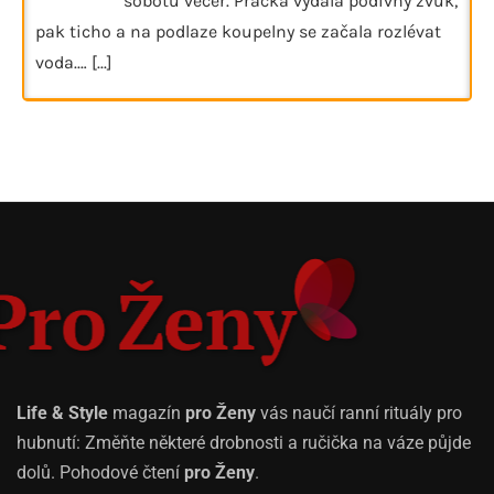
sobotu večer. Pračka vydala podivný zvuk,
pak ticho a na podlaze koupelny se začala rozlévat
voda.…
[...]
Life & Style
magazín
pro Ženy
vás naučí ranní rituály pro
hubnutí: Změňte některé drobnosti a ručička na váze půjde
dolů. Pohodové čtení
pro Ženy
.