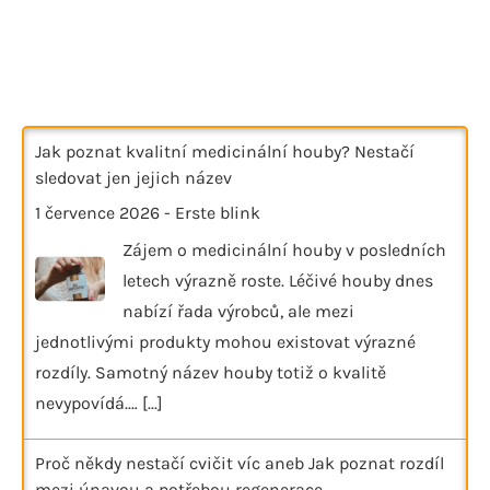
Jak poznat kvalitní medicinální houby? Nestačí
sledovat jen jejich název
1 července 2026
-
Erste blink
Zájem o medicinální houby v posledních
letech výrazně roste. Léčivé houby dnes
nabízí řada výrobců, ale mezi
jednotlivými produkty mohou existovat výrazné
rozdíly. Samotný název houby totiž o kvalitě
nevypovídá.…
[...]
Proč někdy nestačí cvičit víc aneb Jak poznat rozdíl
mezi únavou a potřebou regenerace