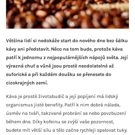
Většina lidí si nedokáže start do nového dne bez šálku
kávy ani představit. Něco na tom bude, protože káva
patří k jednomu z nejpopulárnějších nápojů světa. Její
výrazná chuť a vůně jsou prostě neodolatelné až
euforické a při každém doušku se přenesete do
cizokrajných zemí.
Káva je prostě životabudič a její popíjení má lidský
organismus jisté benefity. Patří k nim dobrá nálada,
úsměv na tváři, takzvané probrání se nebo povzbuzení
během dne. Díky kofeinu se zvýší vaše pozornost,
budete mít větší sílu a tělo začne rychleji spalovat tuky.