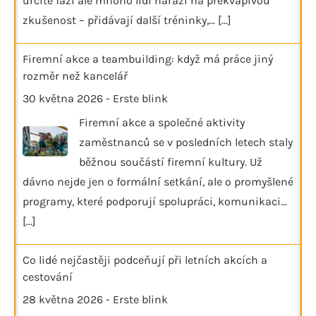
určité fázi ale mnoho lidí narazí na překvapivou
zkušenost – přidávají další tréninky,…
[...]
Firemní akce a teambuilding: když má práce jiný
rozměr než kancelář
30 května 2026
-
Erste blink
Firemní akce a společné aktivity
zaměstnanců se v posledních letech staly
běžnou součástí firemní kultury. Už
dávno nejde jen o formální setkání, ale o promyšlené
programy, které podporují spolupráci, komunikaci…
[...]
Co lidé nejčastěji podceňují při letních akcích a
cestování
28 května 2026
-
Erste blink