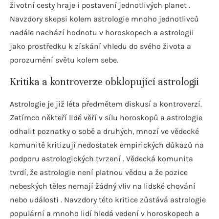
životní cesty hraje i postavení jednotlivých planet .
Navzdory skepsi kolem astrologie mnoho jednotlivců
nadále nachází hodnotu v horoskopech a astrologii
jako prostředku k získání vhledu do svého života a
porozumění světu kolem sebe.
Kritika a kontroverze obklopující astrologii
Astrologie je již léta předmětem diskusí a kontroverzí.
Zatímco někteří lidé věří v sílu horoskopů a astrologie
odhalit poznatky o sobě a druhých, mnozí ve vědecké
komunitě kritizují nedostatek empirických důkazů na
podporu astrologických tvrzení . Vědecká komunita
tvrdí, že astrologie není platnou vědou a že pozice
nebeských těles nemají žádný vliv na lidské chování
nebo události . Navzdory této kritice zůstává astrologie
populární a mnoho lidí hledá vedení v horoskopech a