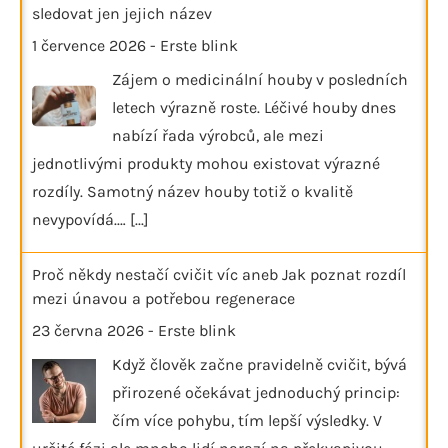
sledovat jen jejich název
1 července 2026
-
Erste blink
Zájem o medicinální houby v posledních
letech výrazně roste. Léčivé houby dnes
nabízí řada výrobců, ale mezi
jednotlivými produkty mohou existovat výrazné
rozdíly. Samotný název houby totiž o kvalitě
nevypovídá.…
[...]
Proč někdy nestačí cvičit víc aneb Jak poznat rozdíl
mezi únavou a potřebou regenerace
23 června 2026
-
Erste blink
Když člověk začne pravidelně cvičit, bývá
přirozené očekávat jednoduchý princip:
čím více pohybu, tím lepší výsledky. V