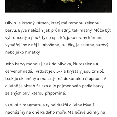
Olivín je krásný kámen, který má temnou zelenou
barvu. Bývá nalézán jak průhledný, tak matný. Může být
vybroušený a použitý do šperků, jako drahý kámen.
Vytvářejí se z něj i kabošony, kuličky, je sekaný, surový
nebo jako hmatky.
Jeho barvy mohou jít až do olivova, žlutozelena a
červenohnědá. Tvrdost je 6,5-7 a krystaly jsou zrnité.
Lesk je skleněný a mastný, má dokonalou štěpnost. V
olivíně je obsah železa a je pojmenován podle barvy
zelených oliv, kterou připomíná.
Vzniká z magmatu a ty nejdražší oliviny bývají
nacházíny na dně Rudého moře. Má léčivé účinky na