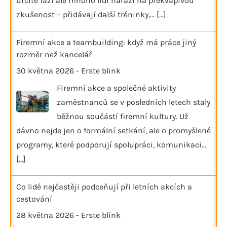
určité fázi ale mnoho lidí narazí na překvapivou
zkušenost – přidávají další tréninky,…
[...]
Firemní akce a teambuilding: když má práce jiný
rozměr než kancelář
30 května 2026
-
Erste blink
Firemní akce a společné aktivity
zaměstnanců se v posledních letech staly
běžnou součástí firemní kultury. Už
dávno nejde jen o formální setkání, ale o promyšlené
programy, které podporují spolupráci, komunikaci…
[...]
Co lidé nejčastěji podceňují při letních akcích a
cestování
28 května 2026
-
Erste blink