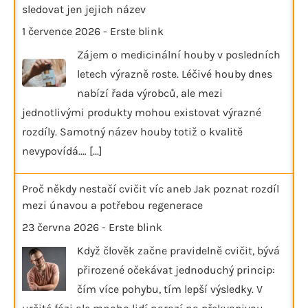
sledovat jen jejich název
1 července 2026
-
Erste blink
Zájem o medicinální houby v posledních
letech výrazně roste. Léčivé houby dnes
nabízí řada výrobců, ale mezi
jednotlivými produkty mohou existovat výrazné
rozdíly. Samotný název houby totiž o kvalitě
nevypovídá.…
[...]
Proč někdy nestačí cvičit víc aneb Jak poznat rozdíl
mezi únavou a potřebou regenerace
23 června 2026
-
Erste blink
Když člověk začne pravidelně cvičit, bývá
přirozené očekávat jednoduchý princip:
čím více pohybu, tím lepší výsledky. V