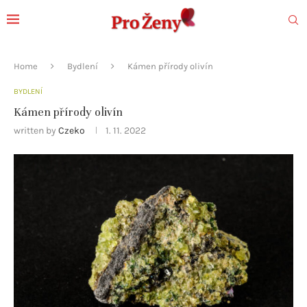
Home
Bydlení
Kámen přírody olivín
BYDLENÍ
Kámen přírody olivín
written by
Czeko
1. 11. 2022