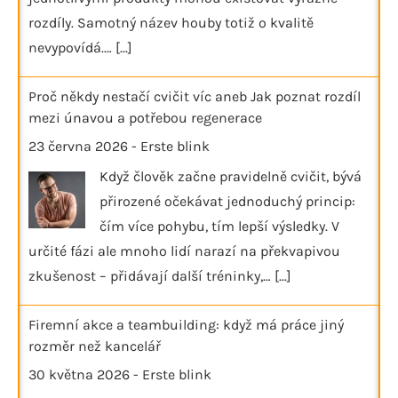
rozdíly. Samotný název houby totiž o kvalitě
nevypovídá.…
[...]
Proč někdy nestačí cvičit víc aneb Jak poznat rozdíl
mezi únavou a potřebou regenerace
23 června 2026
-
Erste blink
Když člověk začne pravidelně cvičit, bývá
přirozené očekávat jednoduchý princip:
čím více pohybu, tím lepší výsledky. V
určité fázi ale mnoho lidí narazí na překvapivou
zkušenost – přidávají další tréninky,…
[...]
Firemní akce a teambuilding: když má práce jiný
rozměr než kancelář
30 května 2026
-
Erste blink