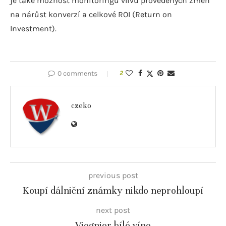
je také možnost monitoringu vlivu provedených změn
na nárůst konverzí a celkové ROI (Return on
Investment).
0 comments
2
czeko
previous post
Koupí dálniční známky nikdo neprohloupí
next post
Viognier bílé víno