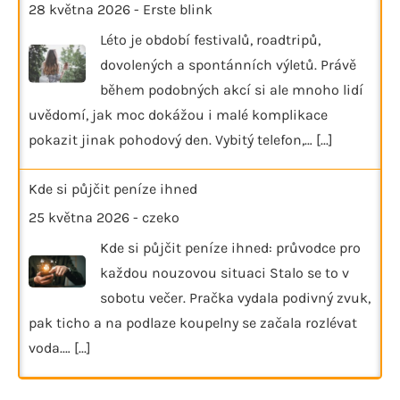
28 května 2026
-
Erste blink
Léto je období festivalů, roadtripů,
dovolených a spontánních výletů. Právě
během podobných akcí si ale mnoho lidí
uvědomí, jak moc dokážou i malé komplikace
pokazit jinak pohodový den. Vybitý telefon,…
[...]
Kde si půjčit peníze ihned
25 května 2026
-
czeko
Kde si půjčit peníze ihned: průvodce pro
každou nouzovou situaci Stalo se to v
sobotu večer. Pračka vydala podivný zvuk,
pak ticho a na podlaze koupelny se začala rozlévat
voda.…
[...]