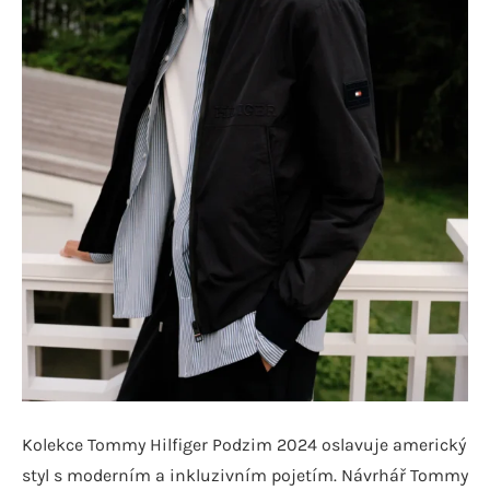
Kolekce Tommy Hilfiger Podzim 2024 oslavuje americký
styl s moderním a inkluzivním pojetím. Návrhář Tommy