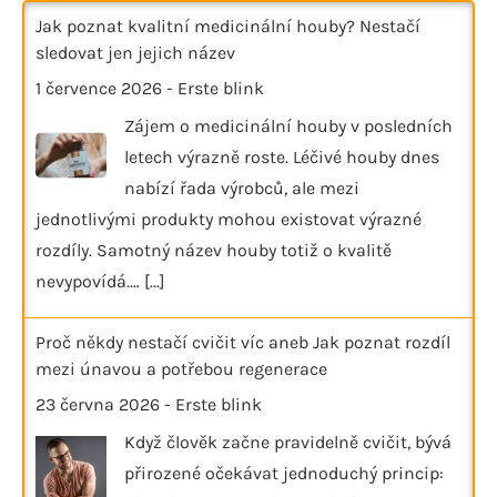
Jak poznat kvalitní medicinální houby? Nestačí
sledovat jen jejich název
1 července 2026
-
Erste blink
Zájem o medicinální houby v posledních
letech výrazně roste. Léčivé houby dnes
nabízí řada výrobců, ale mezi
jednotlivými produkty mohou existovat výrazné
rozdíly. Samotný název houby totiž o kvalitě
nevypovídá.…
[...]
Proč někdy nestačí cvičit víc aneb Jak poznat rozdíl
mezi únavou a potřebou regenerace
23 června 2026
-
Erste blink
Když člověk začne pravidelně cvičit, bývá
přirozené očekávat jednoduchý princip: