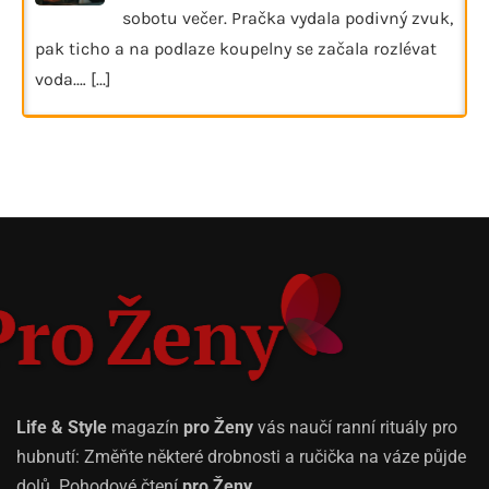
sobotu večer. Pračka vydala podivný zvuk,
pak ticho a na podlaze koupelny se začala rozlévat
voda.…
[...]
Life & Style
magazín
pro Ženy
vás naučí ranní rituály pro
hubnutí: Změňte některé drobnosti a ručička na váze půjde
dolů. Pohodové čtení
pro Ženy
.