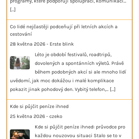
programy, které podporují spolupráci, komunikaci…
[...]
Co lidé nejčastěji podceňují při letních akcích a
cestování
28 května 2026
-
Erste blink
Léto je období festivalů, roadtripů,
dovolených a spontánních výletů. Právě
během podobných akcí si ale mnoho lidí
uvědomí, jak moc dokážou i malé komplikace
pokazit jinak pohodový den. Vybitý telefon,…
[...]
Kde si půjčit peníze ihned
25 května 2026
-
czeko
Kde si půjčit peníze ihned: průvodce pro
každou nouzovou situaci Stalo se to v