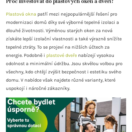
Proč investovat do plastových oken a dveří?
Plastová okna
patří mezi nejpopulárnější řešení pro
modernizaci domů díky své výborné tepelné izolaci a
dlouhé životnosti. Výměnou starých oken za nová
získáte lepší izolační vlastnosti a také výrazně snížíte
tepelné ztráty. To se projeví na nižších účtech za
energie. Podobně i
plastové dveře
nabízejí vysokou
odolnost a minimální údržbu. Jsou skvělou volbou pro
všechny, kdo chtějí zvýšit bezpečnost i estetiku svého
domu. V nabídce však najdete různé varianty, které
uspokojí i náročné zákazníky.