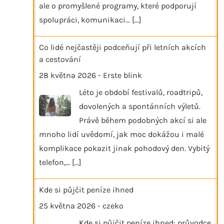
ale o promyšlené programy, které podporují
spolupráci, komunikaci…
[...]
Co lidé nejčastěji podceňují při letních akcích
a cestování
28 května 2026
-
Erste blink
Léto je období festivalů, roadtripů,
dovolených a spontánních výletů.
Právě během podobných akcí si ale
mnoho lidí uvědomí, jak moc dokážou i malé
komplikace pokazit jinak pohodový den. Vybitý
telefon,…
[...]
Kde si půjčit peníze ihned
25 května 2026
-
czeko
Kde si půjčit peníze ihned: průvodce