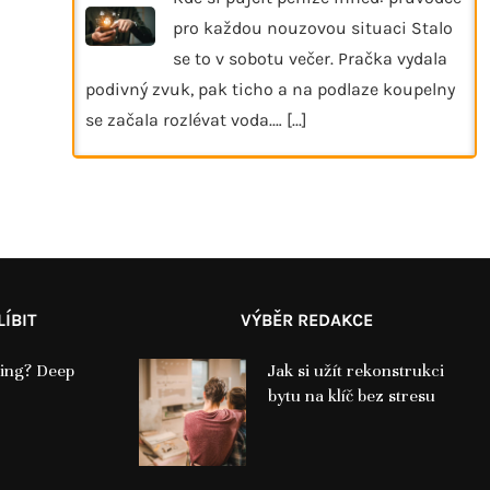
pro každou nouzovou situaci Stalo
se to v sobotu večer. Pračka vydala
podivný zvuk, pak ticho a na podlaze koupelny
se začala rozlévat voda.…
[...]
ÍBIT
VÝBĚR REDAKCE
fting? Deep
Jak si užít rekonstrukci
bytu na klíč bez stresu