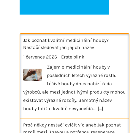
Jak poznat kvalitní medicinální houby?
Nestačí sledovat jen jejich název
1 července 2026
-
Erste blink
Zájem o medicinální houby v
posledních letech výrazně roste.
Léčivé houby dnes nabízí řada
výrobců, ale mezi jednotlivými produkty mohou
existovat výrazné rozdíly. Samotný název
houby totiž o kvalitě nevypovídá.…
[...]
Proč někdy nestačí cvičit víc aneb Jak poznat
rozdíl mezi únavou a potřebou regenerace