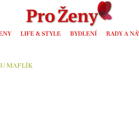
ENY
LIFE & STYLE
BYDLENÍ
RADY A N
U MAFLÍK