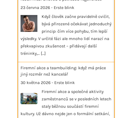
23 června 2026
-
Erste blink
Když člověk začne pravidelně cvičit,
bývá přirozené očekávat jednoduchý
princip: čím více pohybu, tím lepší
výsledky. V určité fázi ale mnoho lidí narazí na
překvapivou zkušenost – přidávají další
tréninky,…
[...]
Firemní akce a teambuilding: když má práce
jiný rozměr než kancelář
30 května 2026
-
Erste blink
Firemní akce a společné aktivity
zaměstnanců se v posledních letech
staly běžnou součástí firemní
kultury. Už dávno nejde jen o formální setkání,