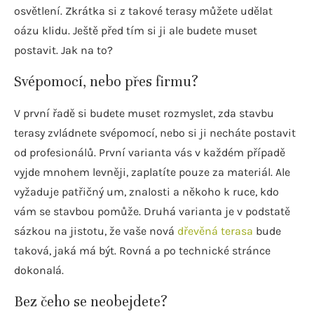
osvětlení. Zkrátka si z takové terasy můžete udělat
oázu klidu. Ještě před tím si ji ale budete muset
postavit. Jak na to?
Svépomocí, nebo přes firmu?
V první řadě si budete muset rozmyslet, zda stavbu
terasy zvládnete svépomocí, nebo si ji necháte postavit
od profesionálů. První varianta vás v každém případě
vyjde mnohem levněji, zaplatíte pouze za materiál. Ale
vyžaduje patřičný um, znalosti a někoho k ruce, kdo
vám se stavbou pomůže. Druhá varianta je v podstatě
sázkou na jistotu, že vaše nová
dřevěná terasa
bude
taková, jaká má být. Rovná a po technické stránce
dokonalá.
Bez čeho se neobejdete?