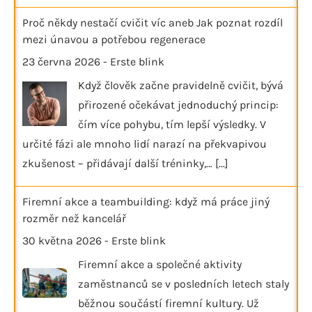
Proč někdy nestačí cvičit víc aneb Jak poznat rozdíl
mezi únavou a potřebou regenerace
23 června 2026
-
Erste blink
Když člověk začne pravidelně cvičit, bývá
přirozené očekávat jednoduchý princip:
čím více pohybu, tím lepší výsledky. V
určité fázi ale mnoho lidí narazí na překvapivou
zkušenost – přidávají další tréninky,…
[...]
Firemní akce a teambuilding: když má práce jiný
rozměr než kancelář
30 května 2026
-
Erste blink
Firemní akce a společné aktivity
zaměstnanců se v posledních letech staly
běžnou součástí firemní kultury. Už