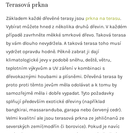
Terasová prkna
Základem každé dřevěné terasy jsou
prkna na terasu
.
Vybírat můžete hned z několika druhů dřevin. V každém
případě zavrhněte měkké smrkové dřevo. Taková terasa
by vám dlouho nevydržela. A taková terasa toho musí
vydržet opravdu hodně. Pěkně zabrat ji dají
klimatologické jevy v podobě sněhu, deště, větru,
teplotním výkyvům a UV záření v kombinaci s
dřevokaznými houbami a plísněmi. Dřevěná terasa by
proto proti těmto jevům měla odolávat a k tomu by
samozřejmě měla i dobře vypadat. Tyto požadavky
splňují především exotické dřeviny (například
bangkirai, massaranduba, garapa nebo červený cedr).
Velmi kvalitní ale jsou terasová prkna ze jehličnanů ze
severských zemí(modřín či borovice). Pokud je navíc