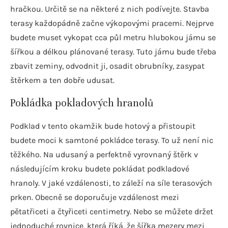
hračkou. Určitě se na některé z nich podívejte. Stavba
terasy každopádně začne výkopovými pracemi. Nejprve
budete muset vykopat cca půl metru hlubokou jámu se
šířkou a délkou plánované terasy. Tuto jámu bude třeba
zbavit zeminy, odvodnit ji, osadit obrubníky, zasypat
štěrkem a ten dobře udusat.
Pokládka pokladových hranolů
Podklad v tento okamžik bude hotový a přistoupit
budete moci k samtoné pokládce terasy. To už není nic
těžkého. Na udusaný a perfektně vyrovnaný štěrk v
následujícím kroku budete pokládat podkladové
hranoly. V jaké vzdálenosti, to záleží na síle terasových
prken. Obecně se doporučuje vzdálenost mezi
pětatřiceti a čtyřiceti centimetry. Nebo se můžete držet
jednoduché rovnice, která říká, že šířka mezery mezi