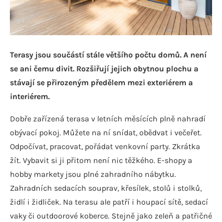
Terasy jsou součástí stále většího počtu domů. A není
se ani čemu divit. Rozšiřují jejich obytnou plochu a
stávají se přirozeným předělem mezi exteriérem a
interiérem.
Dobře zařízená terasa v letních měsících plně nahradí
obývací pokoj. Můžete na ní snídat, obědvat i večeřet.
Odpočívat, pracovat, pořádat venkovní party. Zkrátka
žít. Vybavit si ji přitom není nic těžkého. E-shopy a
hobby markety jsou plné zahradního nábytku.
Zahradních sedacích souprav, křesílek, stolů i stolků,
židlí i židliček. Na terasu ale patří i houpací sítě, sedací
vaky či outdoorové koberce. Stejně jako zeleň a patřičné