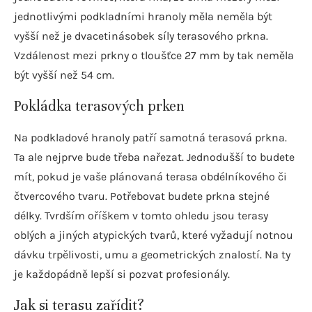
jednotlivými podkladními hranoly měla neměla být
vyšší než je dvacetinásobek síly terasového prkna.
Vzdálenost mezi prkny o tloušťce 27 mm by tak neměla
být vyšší než 54 cm.
Pokládka terasových prken
Na podkladové hranoly patří samotná terasová prkna.
Ta ale nejprve bude třeba nařezat. Jednodušší to budete
mít, pokud je vaše plánovaná terasa obdélníkového či
čtvercového tvaru. Potřebovat budete prkna stejné
délky. Tvrdším oříškem v tomto ohledu jsou terasy
oblých a jiných atypických tvarů, které vyžadují notnou
dávku trpělivosti, umu a geometrických znalostí. Na ty
je každopádně lepší si pozvat profesionály.
Jak si terasu zařídit?