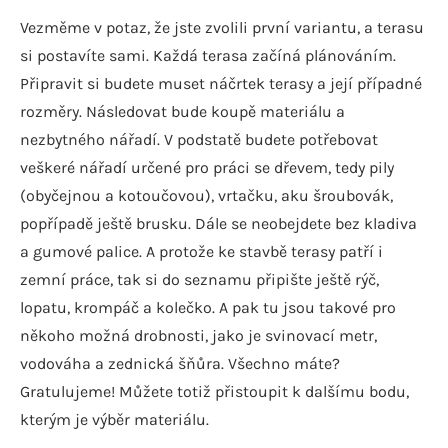
Vezměme v potaz, že jste zvolili první variantu, a terasu
si postavíte sami. Každá terasa začíná plánováním.
Připravit si budete muset náčrtek terasy a její případné
rozměry. Následovat bude koupě materiálu a
nezbytného nářadí. V podstatě budete potřebovat
veškeré nářadí určené pro práci se dřevem, tedy pily
(obyčejnou a kotoučovou), vrtačku, aku šroubovák,
popřípadě ještě brusku. Dále se neobejdete bez kladiva
a gumové palice. A protože ke stavbě terasy patří i
zemní práce, tak si do seznamu připište ještě rýč,
lopatu, krompáč a kolečko. A pak tu jsou takové pro
někoho možná drobnosti, jako je svinovací metr,
vodováha a zednická šňůra. Všechno máte?
Gratulujeme! Můžete totiž přistoupit k dalšímu bodu,
kterým je výběr materiálu.