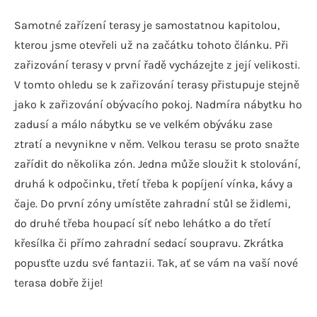
Samotné zařízení terasy je samostatnou kapitolou,
kterou jsme otevřeli už na začátku tohoto článku. Při
zařizování terasy v první řadě vycházejte z její velikosti.
V tomto ohledu se k zařizování terasy přistupuje stejně
jako k zařizování obývacího pokoj. Nadmíra nábytku ho
zadusí a málo nábytku se ve velkém obýváku zase
ztratí a nevynikne v něm. Velkou terasu se proto snažte
zařídit do několika zón. Jedna může sloužit k stolování,
druhá k odpočinku, třetí třeba k popíjení vínka, kávy a
čaje. Do první zóny umístěte zahradní stůl se židlemi,
do druhé třeba houpací síť nebo lehátko a do třetí
křesílka či přímo zahradní sedací soupravu. Zkrátka
popusťte uzdu své fantazii. Tak, ať se vám na vaší nové
terasa dobře žije!