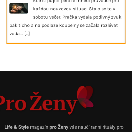
Kde si půjčit peníze ihned: průvodce pro
každou nouzovou situaci Stalo se to v
sobotu večer. Pračka vydala podivný zvuk,
pak ticho a na podlaze koupelny se začala rozlévat
voda.…
[...]
Life & Style
magazín
pro Ženy
vás naučí ranní rituály pro