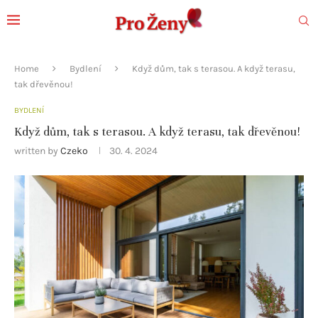
Home
Bydlení
Když dům, tak s terasou. A když terasu,
tak dřevěnou!
BYDLENÍ
Když dům, tak s terasou. A když terasu, tak dřevěnou!
written by
Czeko
30. 4. 2024