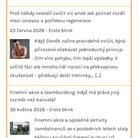
Proč někdy nestačí cvičit víc aneb Jak poznat rozdíl
mezi únavou a potřebou regenerace
23 června 2026
-
Erste blink
Když člověk začne pravidelně cvičit, bývá
přirozené očekávat jednoduchý princip:
čím více pohybu, tím lepší výsledky. V
určité fázi ale mnoho lidí narazí na překvapivou
zkušenost – přidávají další tréninky,…
[...]
Firemní akce a teambuilding: když má práce jiný
rozměr než kancelář
30 května 2026
-
Erste blink
Firemní akce a společné aktivity
zaměstnanců se v posledních letech staly
běžnou součástí firemní kultury. Už