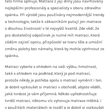
tato firma splňuje. Matrace z její dílny jsou navrhovány
nejlepšími profesionály a specialisty v oboru zdravého
spánku. Při výrobě jsou používány nejmodernější trendy
a technologie, takže k zákazníkům putují jen matrace
s dlouhou životností v té nejvyšší kvalitě. Zde vědí, že
pro dostatečný odpočinek je nutné mít matraci, která
zádům zajistí oporu, přizpůsobí se tvaru těla a umožní
změnu polohy bez námahy, která by mohla vytrhnout ze
spánku.
Matraci vyberte s ohledem na vaši výšku, hmotnost,
také s ohledem na podklad, který je pod matrací,
protože někdy je potřeba spolu s matrací vyměnit i ten.
Je dobré vyzkoušet si matraci v obchodě, abyste věděli,
jaká tvrdost je vám příjemná. Někdo upřednostňuje
tvrdší matraci, někomu víc vyhovuje matrace měkká. I
v použitých materiálech je rozdíl a je dobré si vyzkoušet