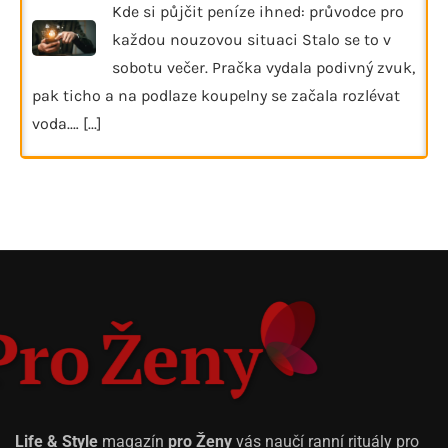
Kde si půjčit peníze ihned: průvodce pro
každou nouzovou situaci Stalo se to v
sobotu večer. Pračka vydala podivný zvuk,
pak ticho a na podlaze koupelny se začala rozlévat
voda.…
[...]
Life & Style
magazín
pro Ženy
vás naučí ranní rituály pro