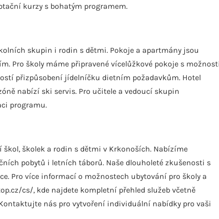
adaptační kurzy s bohatým programem.
olních skupin i rodin s dětmi. Pokoje a apartmány jsou
ním. Pro školy máme připravené vícelůžkové pokoje s možnost
ností přizpůsobení jídelníčku dietním požadavkům. Hotel
óně nabízí ski servis. Pro učitele a vedoucí skupin
aci programu.
 škol, školek a rodin s dětmi v Krkonoších. Nabízíme
čních pobytů i letních táborů. Naše dlouholeté zkušenosti s
ce. Pro více informací o možnostech ubytování pro školy a
op.cz/cs/, kde najdete kompletní přehled služeb včetně
Kontaktujte nás pro vytvoření individuální nabídky pro vaši