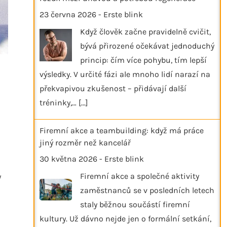
23 června 2026
-
Erste blink
Když člověk začne pravidelně cvičit,
bývá přirozené očekávat jednoduchý
princip: čím více pohybu, tím lepší
výsledky. V určité fázi ale mnoho lidí narazí na
překvapivou zkušenost – přidávají další
tréninky,…
[...]
Firemní akce a teambuilding: když má práce
jiný rozměr než kancelář
30 května 2026
-
Erste blink
Firemní akce a společné aktivity
y
zaměstnanců se v posledních letech
staly běžnou součástí firemní
kultury. Už dávno nejde jen o formální setkání,