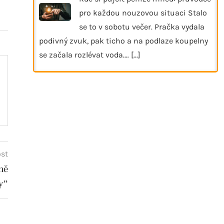
pro každou nouzovou situaci Stalo
se to v sobotu večer. Pračka vydala
podivný zvuk, pak ticho a na podlaze koupelny
se začala rozlévat voda.…
[...]
ost
ně
y“