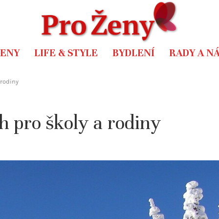
ŽENY
LIFE & STYLE
BYDLENÍ
RADY A N
 rodiny
 pro školy a rodiny