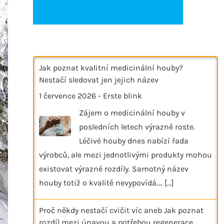
Jak poznat kvalitní medicinální houby?
Nestačí sledovat jen jejich název
1 července 2026
-
Erste blink
Zájem o medicinální houby v
posledních letech výrazně roste.
Léčivé houby dnes nabízí řada
výrobců, ale mezi jednotlivými produkty mohou
existovat výrazné rozdíly. Samotný název
houby totiž o kvalitě nevypovídá.…
[...]
Proč někdy nestačí cvičit víc aneb Jak poznat
rozdíl mezi únavou a potřebou regenerace