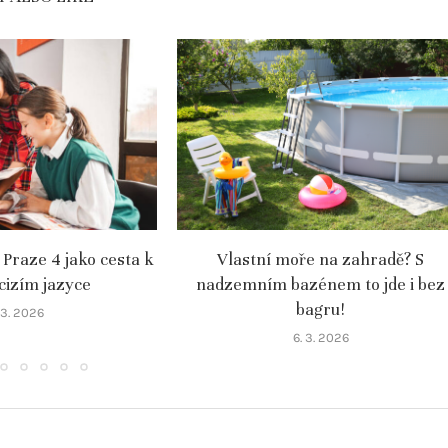
 Praze 4 jako cesta k
Vlastní moře na zahradě? S
 cizím jazyce
nadzemním bazénem to jde i bez
bagru!
. 3. 2026
6. 3. 2026