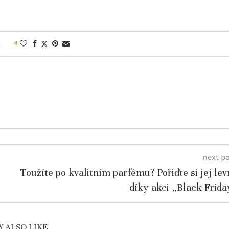
4
next p
Toužíte po kvalitním parfému? Pořiďte si jej lev
díky akci „Black Frida
 ALSO LIKE