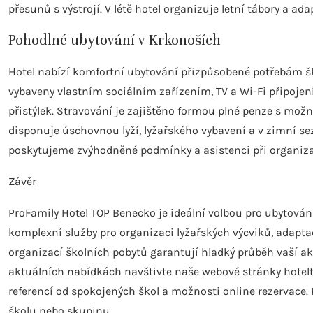
přesunů s výstrojí. V létě hotel organizuje letní tábory a 
Pohodlné ubytování v Krkonoších
Hotel nabízí komfortní ubytování přizpůsobené potřebám šk
vybaveny vlastním sociálním zařízením, TV a Wi-Fi připoje
přistýlek. Stravování je zajištěno formou plné penze s mož
disponuje úschovnou lyží, lyžařského vybavení a v zimní sez
poskytujeme zvýhodněné podmínky a asistenci při organiz
Závěr
ProFamily Hotel TOP Benecko je ideální volbou pro ubytování
komplexní služby pro organizaci lyžařských výcviků, adapta
organizací školních pobytů garantují hladký průběh vaší ak
aktuálních nabídkách navštivte naše webové stránky hotelt
referencí od spokojených škol a možnosti online rezervace. 
školu nebo skupinu.