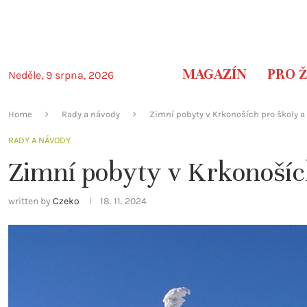
MAGAZÍN
PRO 
Neděle, 9 srpna, 2026
Home
Rady a návody
Zimní pobyty v Krkonoších pro školy a
RADY A NÁVODY
Zimní pobyty v Krkonoších
written by
Czeko
18. 11. 2024