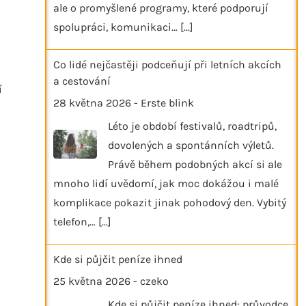
ale o promyšlené programy, které podporují
spolupráci, komunikaci…
[...]
Co lidé nejčastěji podceňují při letních akcích
a cestování
í
28 května 2026
-
Erste blink
Léto je období festivalů, roadtripů,
dovolených a spontánních výletů.
Právě během podobných akcí si ale
mnoho lidí uvědomí, jak moc dokážou i malé
komplikace pokazit jinak pohodový den. Vybitý
telefon,…
[...]
Kde si půjčit peníze ihned
25 května 2026
-
czeko
Kde si půjčit peníze ihned: průvodce