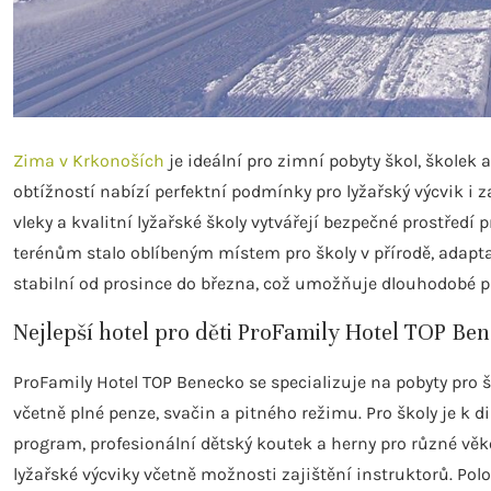
Zima v Krkonoších
je ideální pro zimní pobyty škol, školek 
obtížností nabízí perfektní podmínky pro lyžařský výcvik i 
vleky a kvalitní lyžařské školy vytvářejí bezpečné prostředí
terénům stalo oblíbeným místem pro školy v přírodě, adapt
stabilní od prosince do března, což umožňuje dlouhodobé p
Nejlepší hotel pro děti ProFamily Hotel TOP Be
ProFamily Hotel TOP Benecko se specializuje na pobyty pro š
včetně plné penze, svačin a pitného režimu. Pro školy je k 
program, profesionální dětský koutek a herny pro různé vě
lyžařské výcviky včetně možnosti zajištění instruktorů. Pol