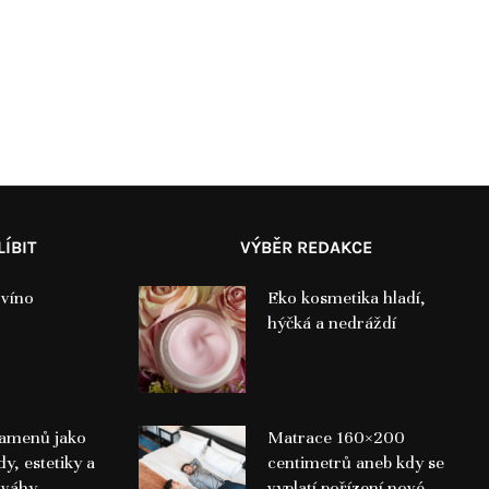
ÍBIT
VÝBĚR REDAKCE
 víno
Eko kosmetika hladí,
hýčká a nedráždí
amenů jako
Matrace 160×200
dy, estetiky a
centimetrů aneb kdy se
ováhy
vyplatí pořízení nové