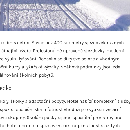
a rodin s dětmi. S více než 400 kilometry sjezdovek různých
začínající lyžaře. Profesionálně upravené sjezdovky, moderní
 pro výuku lyžování. Benecko se díky své poloze a vhodným
ační kurzy a lyžařské výcviky. Sněhové podmínky jsou zde
lánování školních pobytů.
necko
koly, školky a adaptační pobyty. Hotel nabízí komplexní služb
dispozici společenská místnost vhodná pro výuku i večerní
kové skupiny. Školám poskytujeme speciální programy pro
oha hotelu přímo u sjezdovky eliminuje nutnost složitých