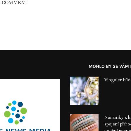
A COMMENT
MOHLO BY SE VÁM L
Viognier bílé
Náramky z k
spojení příro
vnitřní rovn