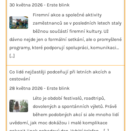
30 května 2026
-
Erste blink
Firemní akce a společné aktivity
zaměstnanců se v posledních letech staly
běžnou součástí firemní kultury. Už
dávno nejde jen o formální setkání, ale o promyšlené
programy, které podporují spolupráci, komunikaci…
[...]
Co lidé nejčastěji podceňují při letních akcích a
cestování
28 května 2026
-
Erste blink
Léto je období festivalů, roadtripů,
dovolených a spontánních výletů. Právě
během podobných akcí si ale mnoho lidí
uvědomí, jak moc dokážou i malé komplikace
pokazit jinak pohodový den. Vybitý telefon,…
[...]