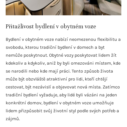
Přitažlivost bydlení v obytném voze
Bydlení v obytném voze nabízí neomezenou flexibilitu a
svobodu, kterou tradiční bydlení v domech a byt
nemůže poskytnout. Obytné vozy poskytovat lidem žít
kdekoliv a kdykoliv, aniž by byli omezováni místem, kde
se narodili nebo kde mají práci. Tento způsob života
může být obzvláště atraktivní pro lidi, kteří chtějí
cestovat, být nezávislí a objevovat nová místa. Zatímco
tradiční bydlení vyžaduje, aby lidé byli vázáni na jeden
konkrétní domov, bydlení v obytném voze umožňuje
lidem přizpůsobit svůj životní styl podle svých potřeb a
zájmů.