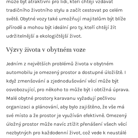
může být atraktivní pro lidi, kteří chtějí vzdávat
tradičního životního stylu a začít cestovat po celém
světě. Obytné vozy také umožňují majitelům být blíže
přírodě a mohou být ideální pro ty, kteří chtějí žít
udržitelnější a ekologičtější život.
Výzvy života v obytném voze
Jedním z největších problémů života v obytném
automobilu je omezený prostor a dostupné úložiště. I
když zmenšování a zjednodušování věcí může být
osvobozující, pro někoho to může být i obtížná úprava.
Malé obytné prostory karavanu vyžadují pečlivou
organizaci a plánování, aby bylo zajištěno, že vše má
své místo a že prostor je využíván efektivně. Omezený
úložný prostor může navíc ztížit přenášení všech věcí
nezbytných pro každodenní život, což vede k neustálé