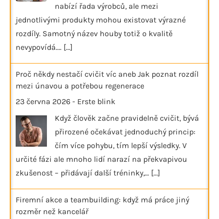
nabízí řada výrobců, ale mezi
jednotlivými produkty mohou existovat výrazné
rozdíly. Samotný název houby totiž o kvalitě
nevypovídá.…
[...]
Proč někdy nestačí cvičit víc aneb Jak poznat rozdíl
mezi únavou a potřebou regenerace
23 června 2026
-
Erste blink
Když člověk začne pravidelně cvičit, bývá
přirozené očekávat jednoduchý princip:
čím více pohybu, tím lepší výsledky. V
určité fázi ale mnoho lidí narazí na překvapivou
zkušenost – přidávají další tréninky,…
[...]
Firemní akce a teambuilding: když má práce jiný
rozměr než kancelář