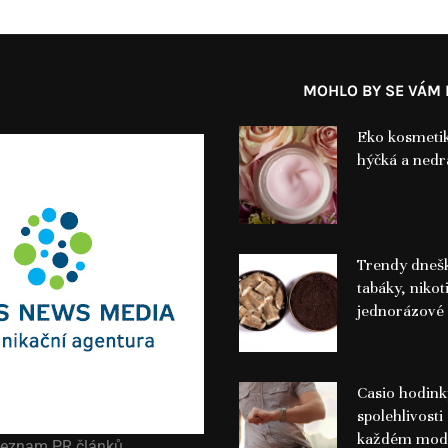
MOHLO BY SE VÁM L
Eko kosmetik
hýčká a nedr
Trendy dnešk
tabáky, nikot
jednorázové 
Casio hodink
spolehlivosti 
každém mod
eznam PR článků