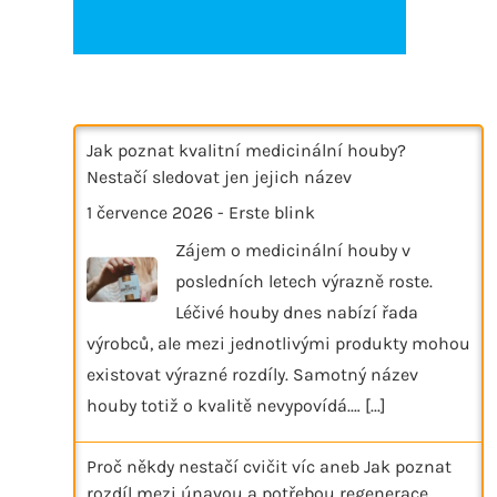
Jak poznat kvalitní medicinální houby?
Nestačí sledovat jen jejich název
1 července 2026
-
Erste blink
Zájem o medicinální houby v
posledních letech výrazně roste.
Léčivé houby dnes nabízí řada
výrobců, ale mezi jednotlivými produkty mohou
existovat výrazné rozdíly. Samotný název
houby totiž o kvalitě nevypovídá.…
[...]
Proč někdy nestačí cvičit víc aneb Jak poznat
rozdíl mezi únavou a potřebou regenerace