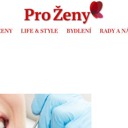
ŽENY
LIFE & STYLE
BYDLENÍ
RADY A N