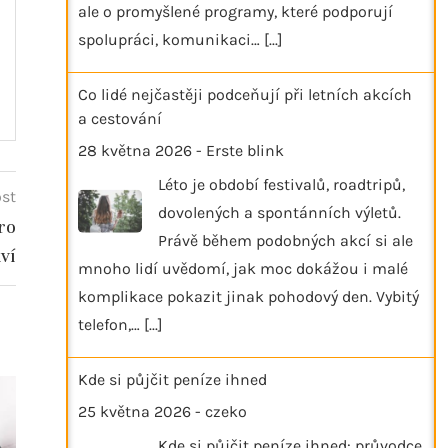
ale o promyšlené programy, které podporují
spolupráci, komunikaci…
[...]
Co lidé nejčastěji podceňují při letních akcích
a cestování
28 května 2026
-
Erste blink
Léto je období festivalů, roadtripů,
ost
dovolených a spontánních výletů.
ro
Právě během podobných akcí si ale
ví
mnoho lidí uvědomí, jak moc dokážou i malé
komplikace pokazit jinak pohodový den. Vybitý
telefon,…
[...]
Kde si půjčit peníze ihned
25 května 2026
-
czeko
Kde si půjčit peníze ihned: průvodce