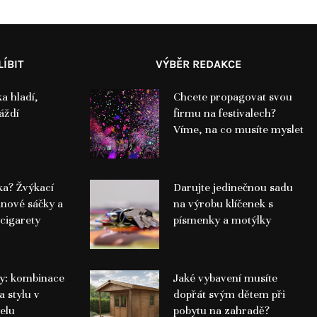
ÍBIT
VÝBĚR REDAKCE
a hladí,
Chcete propagovat svou
áždí
firmu na festivalech?
Víme, na co musíte myslet
a? Žvýkací
Darujte jedinečnou sadu
inové sáčky a
na výrobu klíčenek s
cigarety
písmenky a motýlky
y: kombinace
Jaké vybavení musíte
a stylu v
dopřát svým dětem při
elu
pobytu na zahradě?