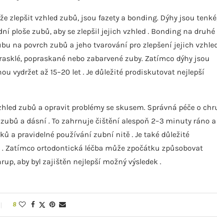
lepšit vzhled zubů, jsou fazety a bonding. Dýhy jsou tenké
í ploše zubů, aby se zlepšil jejich vzhled . Bonding na druhé
ubu na povrch zubů a jeho tvarování pro zlepšení jejich vzhle
rasklé, popraskané nebo zabarvené zuby. Zatímco dýhy jsou
ou vydržet až 15–20 let . Je důležité prodiskutovat nejlepší
vzhled zubů a opravit problémy se skusem. Správná péče o chr
zubů a dásní . To zahrnuje čištění alespoň 2–3 minuty ráno a
ů a pravidelné používání zubní nitě . Je také důležité
ní . Zatímco ortodontická léčba může zpočátku způsobovat
rup, aby byl zajištěn nejlepší možný výsledek .
8