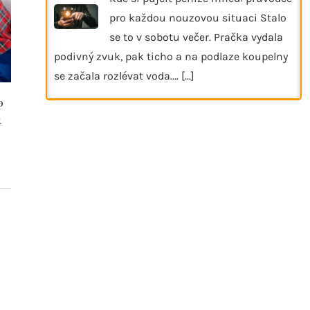
pro každou nouzovou situaci Stalo
se to v sobotu večer. Pračka vydala
podivný zvuk, pak ticho a na podlaze koupelny
se začala rozlévat voda.…
[...]
o
Romantický pobyt na horách jako
Náramky z
k
únik od každodenního shonu
přírody, este
12. 5. 2026