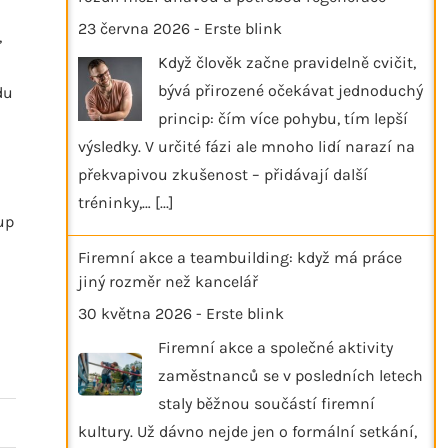
23 června 2026
-
Erste blink
,
Když člověk začne pravidelně cvičit,
bývá přirozené očekávat jednoduchý
du
princip: čím více pohybu, tím lepší
výsledky. V určité fázi ale mnoho lidí narazí na
překvapivou zkušenost – přidávají další
tréninky,…
[...]
up
Firemní akce a teambuilding: když má práce
jiný rozměr než kancelář
30 května 2026
-
Erste blink
Firemní akce a společné aktivity
zaměstnanců se v posledních letech
staly běžnou součástí firemní
kultury. Už dávno nejde jen o formální setkání,