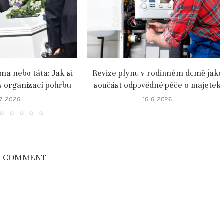
a nebo táta: Jak si
Revize plynu v rodinném domě jak
s organizací pohřbu
součást odpovědné péče o majete
 7. 2026
16. 6. 2026
A COMMENT