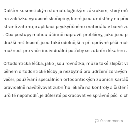
Dalším kosmetickým stomatologickým zákrokem, který může z
na zakázku vyrobené skořepiny, které jsou umístěny na předn
straně zahrnuje aplikaci pryskyřičného materiálu v barvě z
. Oba postupy mohou účinně napravit problémy, jako jsou p
dražší než lepení, jsou také odolnější a při správné péči moh
možnost pro vaše individuální potřeby se zubním lékařem .
Ortodontická léčba, jako jsou rovnátka, může také zlepšit 
během ortodontické léčby je nezbytná pro udržení zdravých 
večer, používání speciálních ortodontických zubních kartáčk
pravidelně navštěvovat zubního lékaře na kontroly a čiště
určité nepohodlí, je důležité pokračovat ve správné péči o ch
0 comments