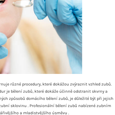
nuje různé procedury, které dokážou zvýraznit vzhled zubů.
r je bělení zubů, které dokáže účinně odstranit skvrny a
ch způsobů domácího bělení zubů, je důležité být při jejich
zubní sklovinu . Profesionální bělení zubů nabízené zubním
ářivějšího a mladistvějšího úsměvu .