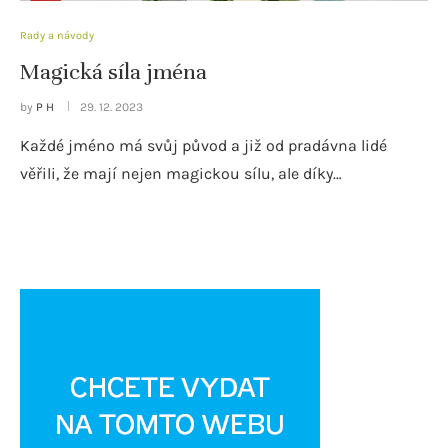
Rady a návody
Magická síla jména
by
P H
29. 12. 2023
Každé jméno má svůj původ a již od pradávna lidé
věřili, že mají nejen magickou sílu, ale díky…