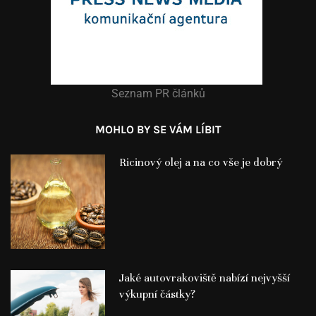
Seznam PR článků
MOHLO BY SE VÁM LÍBIT
Ricinový olej a na co vše je dobrý
Jaké autovrakoviště nabízí nejvyšší
výkupní částky?