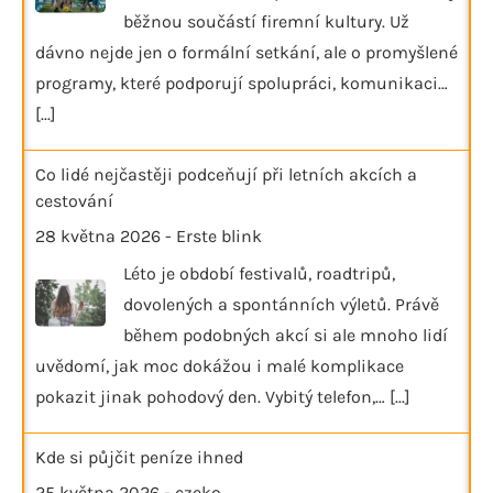
běžnou součástí firemní kultury. Už
dávno nejde jen o formální setkání, ale o promyšlené
programy, které podporují spolupráci, komunikaci…
[...]
Co lidé nejčastěji podceňují při letních akcích a
cestování
28 května 2026
-
Erste blink
Léto je období festivalů, roadtripů,
dovolených a spontánních výletů. Právě
během podobných akcí si ale mnoho lidí
uvědomí, jak moc dokážou i malé komplikace
pokazit jinak pohodový den. Vybitý telefon,…
[...]
Kde si půjčit peníze ihned
25 května 2026
-
czeko