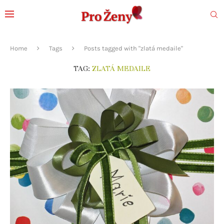
Home
Tags
Posts tagged with "zlatá medaile"
TAG:
ZLATÁ MEDAILE