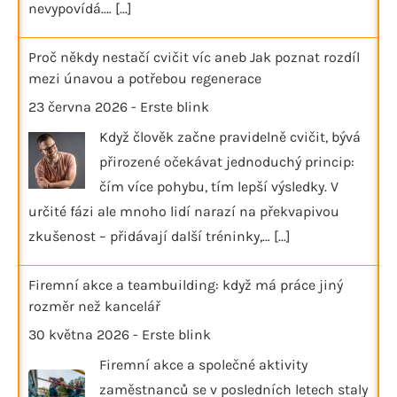
nevypovídá.…
[...]
Proč někdy nestačí cvičit víc aneb Jak poznat rozdíl
mezi únavou a potřebou regenerace
23 června 2026
-
Erste blink
Když člověk začne pravidelně cvičit, bývá
přirozené očekávat jednoduchý princip:
čím více pohybu, tím lepší výsledky. V
určité fázi ale mnoho lidí narazí na překvapivou
zkušenost – přidávají další tréninky,…
[...]
Firemní akce a teambuilding: když má práce jiný
rozměr než kancelář
30 května 2026
-
Erste blink
Firemní akce a společné aktivity
zaměstnanců se v posledních letech staly