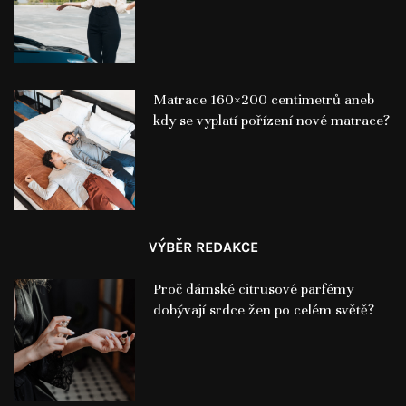
Matrace 160×200 centimetrů aneb
kdy se vyplatí pořízení nové matrace?
VÝBĚR REDAKCE
Proč dámské citrusové parfémy
dobývají srdce žen po celém světě?