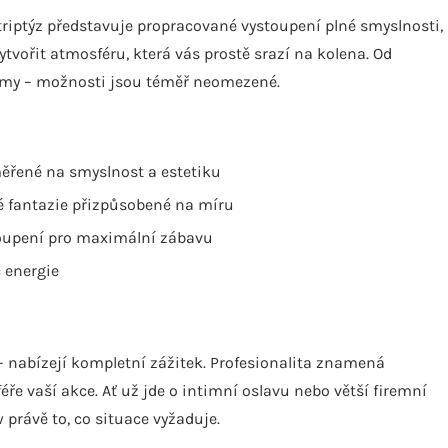
striptýz představuje propracované vystoupení plné smyslnosti,
tvořit atmosféru, která vás prostě srazí na kolena. Od
ýmy – možnosti jsou téměř neomezené.
měřené na smyslnost a estetiku
né fantazie přizpůsobené na míru
toupení pro maximální zábavu
c energie
– nabízejí kompletní zážitek. Profesionalita znamená
ře vaší akce. Ať už jde o intimní oslavu nebo větší firemní
právě to, co situace vyžaduje.