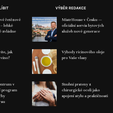
ÍBIT
VÝBĚR REDAKCE
vé řetězové
MistrHouse v Česku —
 – lehké
oficiální servis bytových
é zvládne
služeb nové generace
íte, jak
Výhody ricinového oleje
 víno?
pro Vaše vlasy
entrum v
Snubní prsteny z
í program
chirurgické oceli jako
čby
spojení stylu a praktičnosti
rsu