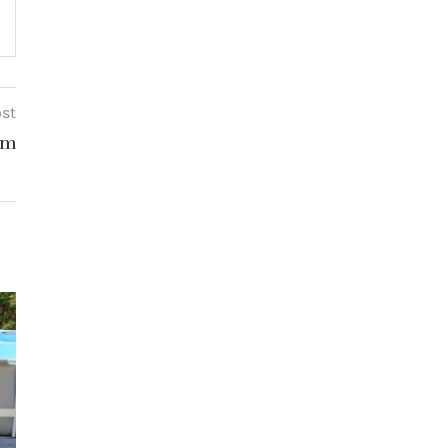
ost
im