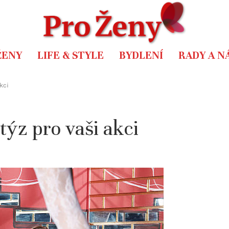
ŽENY
LIFE & STYLE
BYDLENÍ
RADY A N
kci
týz pro vaši akci