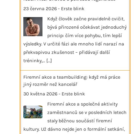
23 června 2026
-
Erste blink
Když člověk začne pravidelně cvičit,
bývá přirozené očekávat jednoduchý
princip: čím více pohybu, tím lepší
výsledky. V určité fázi ale mnoho lidí narazí na
překvapivou zkušenost – přidávají další
tréninky,…
[...]
Firemní akce a teambuilding: když má práce
jiný rozměr než kancelář
30 května 2026
-
Erste blink
Firemní akce a společné aktivity
zaměstnanců se v posledních letech
staly běžnou součástí firemní
kultury. Už dávno nejde jen o formální setkání,