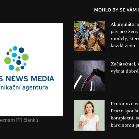
MOHLO BY SE VÁM L
Akumulátoro
pily pro ženy
modely, kter
každá žena
Začátečníci, v
vybrat dobré
Protonové c
Praze spoušt
komplexní lé
eznam PR článků
karcinomu p