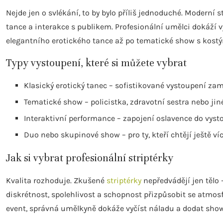
Nejde jen o svlékání, to by bylo příliš jednoduché. Moderní 
tance a interakce s publikem. Profesionální umělci dokáží vy
elegantního erotického tance až po tematické show s kost
Typy vystoupení, které si můžete vybrat
Klasický erotický tanec – sofistikované vystoupení za
Tematické show – policistka, zdravotní sestra nebo ji
Interaktivní performance – zapojení oslavence do vys
Duo nebo skupinové show – pro ty, kteří chtějí ještě ví
Jak si vybrat profesionální striptérky
Kvalita rozhoduje. Zkušené
striptérky
nepředvádějí jen tělo 
diskrétnost, spolehlivost a schopnost přizpůsobit se atmosfé
event, správná umělkyně dokáže vyčíst náladu a dodat show 