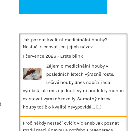
Jak poznat kvalitní medicinální houby?
Nestačí sledovat jen jejich název
1 července 2026
-
Erste blink
Zájem o medicinální houby v
posledních letech výrazně roste.
Léčivé houby dnes nabízí řada
výrobců, ale mezi jednotlivými produkty mohou
existovat výrazné rozdíly. Samotný název
é
houby totiž o kvalitě nevypovídá.…
[...]
Proč někdy nestačí cvičit víc aneb Jak poznat
rozdíl mezi únavou a potřebou regenerace