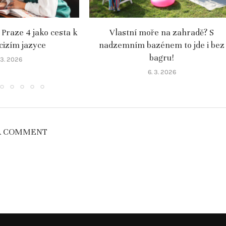
 Praze 4 jako cesta k
Vlastní moře na zahradě? S
 cizím jazyce
nadzemním bazénem to jde i bez
bagru!
. 3. 2026
6. 3. 2026
A COMMENT