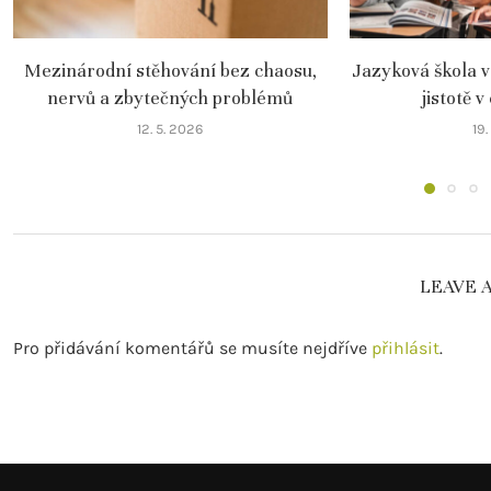
Mezinárodní stěhování bez chaosu,
Jazyková škola v
nervů a zbytečných problémů
jistotě v
12. 5. 2026
19
LEAVE 
Pro přidávání komentářů se musíte nejdříve
přihlásit
.