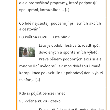
ale o promyšlené programy, které podporují
spolupráci, komunikaci…
[...]
Co lidé nejčastěji podceňují při letních akcích
a cestování
28 května 2026
-
Erste blink
Léto je období festivalů, roadtripů,
dovolených a spontánních výletů.
Právě během podobných akcí si ale
mnoho lidí uvědomí, jak moc dokážou i malé
komplikace pokazit jinak pohodový den. Vybitý
telefon,…
[...]
Kde si půjčit peníze ihned
25 května 2026
-
czeko
Kde si půjčit peníze ihned: průvodce