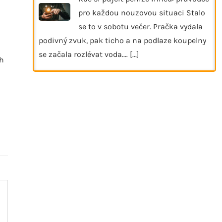
pro každou nouzovou situaci Stalo
se to v sobotu večer. Pračka vydala
podivný zvuk, pak ticho a na podlaze koupelny
se začala rozlévat voda.…
[...]
ch