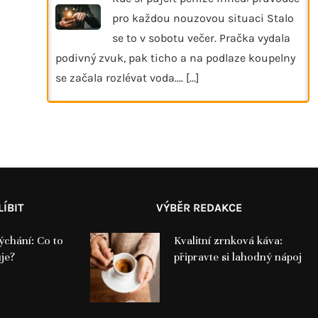
pro každou nouzovou situaci Stalo
se to v sobotu večer. Pračka vydala
podivný zvuk, pak ticho a na podlaze koupelny
se začala rozlévat voda.…
[...]
ÍBIT
VÝBĚR REDAKCE
ýchání: Co to
Kvalitní zrnková káva:
uje?
připravte si lahodný nápoj