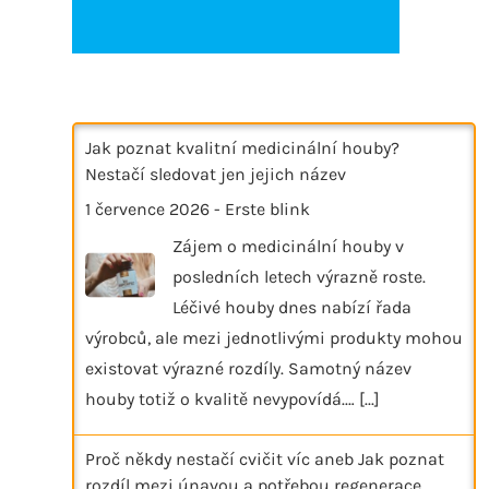
Jak poznat kvalitní medicinální houby?
Nestačí sledovat jen jejich název
1 července 2026
-
Erste blink
Zájem o medicinální houby v
posledních letech výrazně roste.
Léčivé houby dnes nabízí řada
výrobců, ale mezi jednotlivými produkty mohou
existovat výrazné rozdíly. Samotný název
houby totiž o kvalitě nevypovídá.…
[...]
Proč někdy nestačí cvičit víc aneb Jak poznat
rozdíl mezi únavou a potřebou regenerace