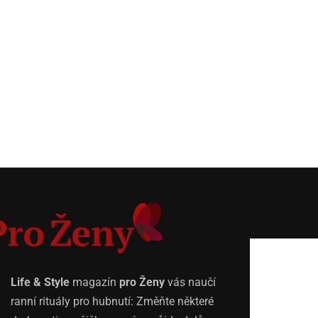
Life & Style
magazín
pro Ženy
vás naučí
ranní rituály pro hubnutí: Změňte některé