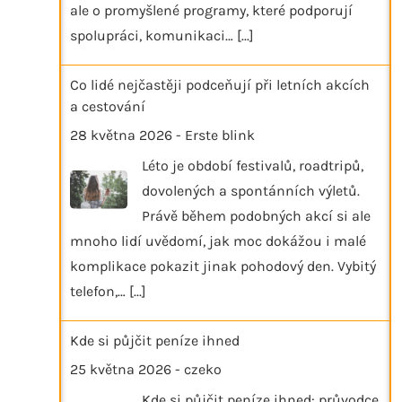
ale o promyšlené programy, které podporují
spolupráci, komunikaci…
[...]
Co lidé nejčastěji podceňují při letních akcích
a cestování
28 května 2026
-
Erste blink
Léto je období festivalů, roadtripů,
dovolených a spontánních výletů.
Právě během podobných akcí si ale
mnoho lidí uvědomí, jak moc dokážou i malé
komplikace pokazit jinak pohodový den. Vybitý
telefon,…
[...]
Kde si půjčit peníze ihned
25 května 2026
-
czeko
Kde si půjčit peníze ihned: průvodce