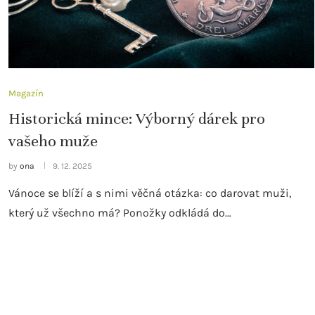
Magazín
Historická mince: Výborný dárek pro
vašeho muže
by
ona
9. 12. 2025
Vánoce se blíží a s nimi věčná otázka: co darovat muži,
který už všechno má? Ponožky odkládá do…