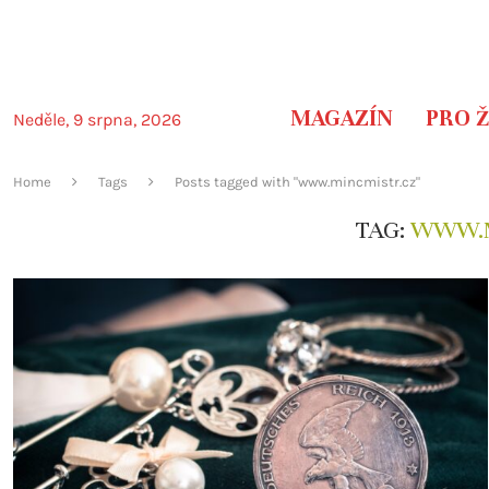
MAGAZÍN
PRO 
Neděle, 9 srpna, 2026
Home
Tags
Posts tagged with "www.mincmistr.cz"
TAG:
WWW.M