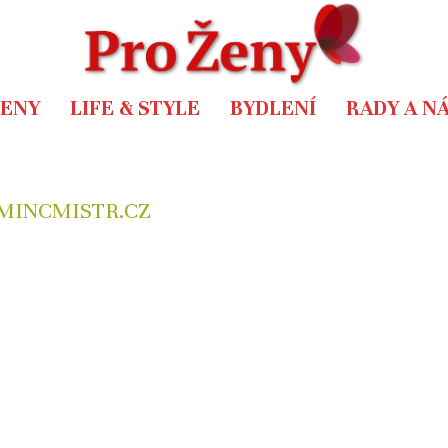
ŽENY
LIFE & STYLE
BYDLENÍ
RADY A N
INCMISTR.CZ