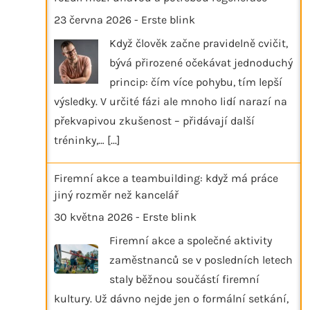
23 června 2026
-
Erste blink
Když člověk začne pravidelně cvičit,
bývá přirozené očekávat jednoduchý
princip: čím více pohybu, tím lepší
výsledky. V určité fázi ale mnoho lidí narazí na
překvapivou zkušenost – přidávají další
tréninky,…
[...]
Firemní akce a teambuilding: když má práce
jiný rozměr než kancelář
30 května 2026
-
Erste blink
Firemní akce a společné aktivity
zaměstnanců se v posledních letech
staly běžnou součástí firemní
kultury. Už dávno nejde jen o formální setkání,