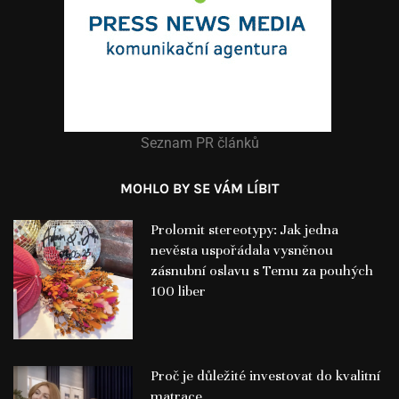
Seznam PR článků
MOHLO BY SE VÁM LÍBIT
Prolomit stereotypy: Jak jedna
nevěsta uspořádala vysněnou
zásnubní oslavu s Temu za pouhých
100 liber
Proč je důležité investovat do kvalitní
matrace