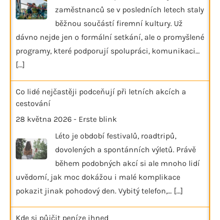
zaměstnanců se v posledních letech staly
běžnou součástí firemní kultury. Už
dávno nejde jen o formální setkání, ale o promyšlené
programy, které podporují spolupráci, komunikaci…
[...]
Co lidé nejčastěji podceňují při letních akcích a
cestování
28 května 2026
-
Erste blink
Léto je období festivalů, roadtripů,
dovolených a spontánních výletů. Právě
během podobných akcí si ale mnoho lidí
uvědomí, jak moc dokážou i malé komplikace
pokazit jinak pohodový den. Vybitý telefon,…
[...]
Kde si půjčit peníze ihned