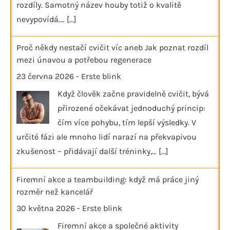
rozdíly. Samotný název houby totiž o kvalitě
nevypovídá.…
[...]
Proč někdy nestačí cvičit víc aneb Jak poznat rozdíl
mezi únavou a potřebou regenerace
23 června 2026
-
Erste blink
Když člověk začne pravidelně cvičit, bývá
přirozené očekávat jednoduchý princip:
čím více pohybu, tím lepší výsledky. V
určité fázi ale mnoho lidí narazí na překvapivou
zkušenost – přidávají další tréninky,…
[...]
Firemní akce a teambuilding: když má práce jiný
rozměr než kancelář
30 května 2026
-
Erste blink
Firemní akce a společné aktivity