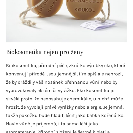
Biokosmetika nejen pro ženy
Biokosmetika, přírodní péče, zkrátka výrobky eko, které
konvenují přírodě. Jsou jemnější, tím spíš ale nehrozí,
že by dráždily váš nosánek přehnanou vůní nebo by
vyprovokovaly ekzém či vyrážku. Eko kosmetika je
skvělá proto, že neobsahuje chemikálie, u nichž může
hrozit, že vyvolají právě vyrážky nebo alergie. Je jemná,
takže pokožku bude hladit, léčit jako babka kořenářka.
Navíc vůně je příjemná, i ta sama léčí jako
aromaterapie. Přírodní složení je šetrné k pleti a