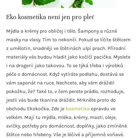
Eko kosmetika není jen pro pleť
Mýdla a krémy pro obličej i tělo. Šampony a různé
masky na vlasy. Tím to nekončí. Pokud se líčíte štětcem
z umělotin, snadněji ve štětinách ulpí prach. Přírodní
materiály vás budou hladit jako kočičí pacička. Myslete
i na drogerii jako takovou. To se týká třeba i výrobků
péče o domácnost. Když vytíráte podlahu, dostává se
vám saponát na ruce. Nechcete, aby vám dráždil
pokožku, že? Také to, v čem perete prádlo, rozhoduje,
jestli vás bude tkanina dráždit. Mrkněte proto do
obchodu Ekokočka. Zde je
kosmetika
opravdu ve
velkém. Mají tu mýdla, mléka, krémy, masti, oleje,
svíčky, potřeby pro domácnost, doplňky, jako zmíněné
štětce nebo hřebeny. Vše je léčivé a příjemně voňavé.