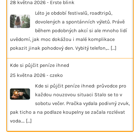
28 května 2026
-
Erste blink
Léto je období festivalů, roadtripů,
dovolených a spontánních výletů. Právě
během podobných akcí si ale mnoho lidí
uvědomí, jak moc dokážou i malé komplikace
pokazit jinak pohodový den. Vybitý telefon,…
[...]
Kde si půjčit peníze ihned
25 května 2026
-
czeko
Kde si půjčit peníze ihned: průvodce pro
každou nouzovou situaci Stalo se to v
sobotu večer. Pračka vydala podivný zvuk,
pak ticho a na podlaze koupelny se začala rozlévat
voda.…
[...]