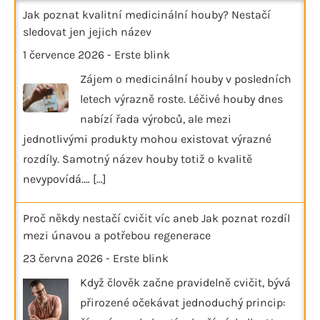
Jak poznat kvalitní medicinální houby? Nestačí
sledovat jen jejich název
1 července 2026
-
Erste blink
Zájem o medicinální houby v posledních
letech výrazně roste. Léčivé houby dnes
nabízí řada výrobců, ale mezi
jednotlivými produkty mohou existovat výrazné
rozdíly. Samotný název houby totiž o kvalitě
nevypovídá.…
[...]
Proč někdy nestačí cvičit víc aneb Jak poznat rozdíl
mezi únavou a potřebou regenerace
23 června 2026
-
Erste blink
Když člověk začne pravidelně cvičit, bývá
přirozené očekávat jednoduchý princip: