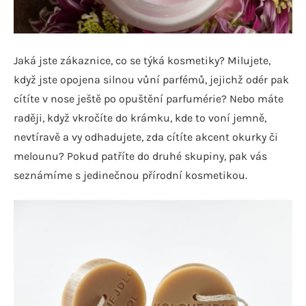
Jaká jste zákaznice, co se týká kosmetiky? Milujete,
když jste opojena silnou vůní parfémů, jejichž odér pak
cítíte v nose ještě po opuštění parfumérie? Nebo máte
raději, když vkročíte do krámku, kde to voní jemně,
nevtíravě a vy odhadujete, zda cítíte akcent okurky či
melounu? Pokud patříte do druhé skupiny, pak vás
seznámíme s jedinečnou přírodní kosmetikou.