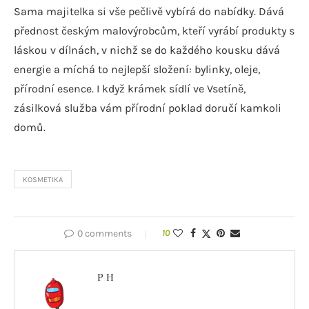
Sama majitelka si vše pečlivě vybírá do nabídky. Dává
přednost českým malovýrobcům, kteří vyrábí produkty s
láskou v dílnách, v nichž se do každého kousku dává
energie a míchá to nejlepší složení: bylinky, oleje,
přírodní esence. I když krámek sídlí ve Vsetíně,
zásilková služba vám přírodní poklad doručí kamkoli
domů.
KOSMETIKA
0 comments
10
P H