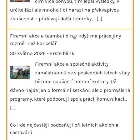
čím více pohybu, tím lepší výsledky. V
určité fázi ale mnoho lidí narazí na překvapivou
zkušenost – přidávají další tréninky,…
[...]
Firemní akce a teambuilding: když má práce jiný
rozměr než kancelář
30 května 2026
-
Erste blink
Firemní akce a společné aktivity
zaměstnanců se v posledních letech staly
běžnou součástí firemní kultury. Už
dávno nejde jen o formální setkání, ale o promyšlené
programy, které podporují spolupráci, komunikaci…
[...]
Co lidé nejčastěji podceňují při letních akcích a
cestování