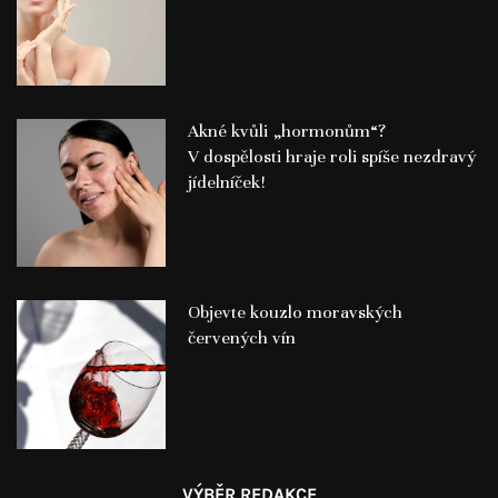
Akné kvůli „hormonům“?
V dospělosti hraje roli spíše nezdravý
jídelníček!
Objevte kouzlo moravských
červených vín
VÝBĚR REDAKCE