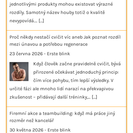
jednotlivými produkty mohou existovat výrazné
rozdíly. Samotný název houby totiž o kvalitě
nevypovídá.…
[...]
Proč někdy nestačí cvičit víc aneb Jak poznat rozdíl
mezi únavou a potřebou regenerace
23 června 2026
-
Erste blink
Když člověk začne pravidelně cvičit, bývá
přirozené očekávat jednoduchý princip:
čím více pohybu, tím lepší výsledky. V
určité fázi ale mnoho lidí narazí na překvapivou
zkušenost – přidávají další tréninky,…
[...]
Firemní akce a teambuilding: když má práce jiný
rozměr než kancelář
30 května 2026
-
Erste blink