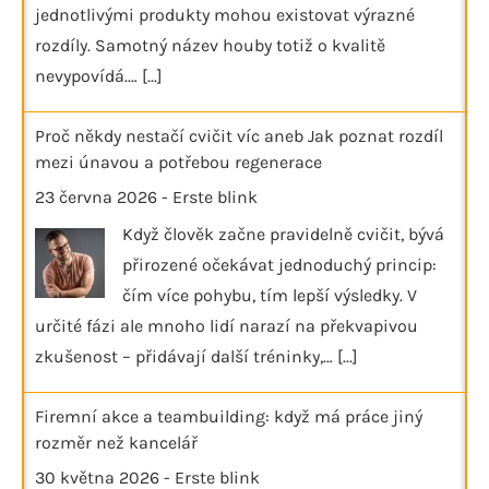
jednotlivými produkty mohou existovat výrazné
rozdíly. Samotný název houby totiž o kvalitě
nevypovídá.…
[...]
Proč někdy nestačí cvičit víc aneb Jak poznat rozdíl
mezi únavou a potřebou regenerace
23 června 2026
-
Erste blink
Když člověk začne pravidelně cvičit, bývá
přirozené očekávat jednoduchý princip:
čím více pohybu, tím lepší výsledky. V
určité fázi ale mnoho lidí narazí na překvapivou
zkušenost – přidávají další tréninky,…
[...]
Firemní akce a teambuilding: když má práce jiný
rozměr než kancelář
30 května 2026
-
Erste blink