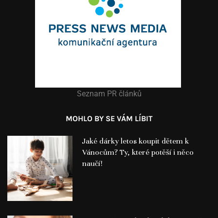
Seznam PR článků
MOHLO BY SE VÁM LÍBIT
Jaké dárky letos koupit dětem k
Vánocům? Ty, které potěší i něco
naučí!