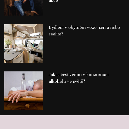
akce
Bydlení v obytném voze: sen a nebo
realita?
Jak si češi vedou v konzumaci
alkoholu ve světě?
©
Publikace PR článků
Press-Media.cz | All rights reserved