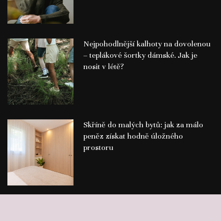
Nejpohodlnější kalhoty na dovolenou
– teplákové šortky dámské. Jak je
nosit v létě?
Skříně do malých bytů: jak za málo
peněz získat hodně úložného
prostoru
©
Publikace PR článků
Press-Media.cz | All rights reserved