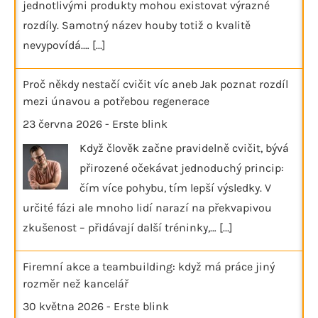
jednotlivými produkty mohou existovat výrazné
rozdíly. Samotný název houby totiž o kvalitě
nevypovídá.…
[...]
Proč někdy nestačí cvičit víc aneb Jak poznat rozdíl
mezi únavou a potřebou regenerace
23 června 2026
-
Erste blink
Když člověk začne pravidelně cvičit, bývá
přirozené očekávat jednoduchý princip:
čím více pohybu, tím lepší výsledky. V
určité fázi ale mnoho lidí narazí na překvapivou
zkušenost – přidávají další tréninky,…
[...]
Firemní akce a teambuilding: když má práce jiný
rozměr než kancelář
30 května 2026
-
Erste blink