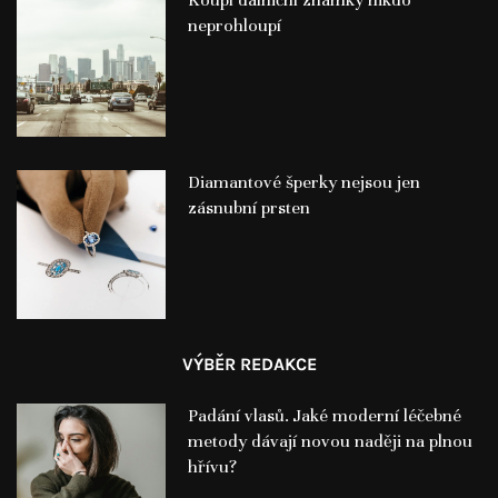
Koupí dálniční známky nikdo
neprohloupí
Diamantové šperky nejsou jen
zásnubní prsten
VÝBĚR REDAKCE
Padání vlasů. Jaké moderní léčebné
metody dávají novou naději na plnou
hřívu?