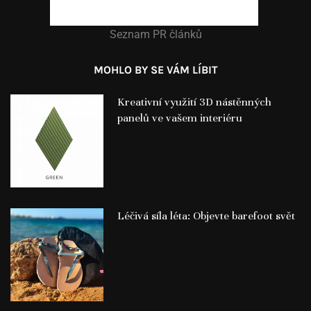
Seznam PR článků
MOHLO BY SE VÁM LÍBIT
Kreativní využití 3D nástěnných
panelů ve vašem interiéru
Léčivá síla léta: Objevte barefoot svět