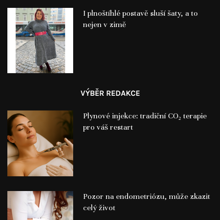
I plnoštíhlé postavě sluší šaty, a to
nejen v zimě
VÝBĚR REDAKCE
Plynové injekce: tradiční CO₂ terapie
pro váš restart
Pozor na endometriózu, může zkazit
celý život