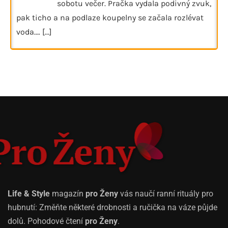
sobotu večer. Pračka vydala podivný zvuk,
pak ticho a na podlaze koupelny se začala rozlévat
voda.…
[...]
Life & Style
magazín
pro Ženy
vás naučí ranní rituály pro
hubnutí: Změňte některé drobnosti a ručička na váze půjde
dolů. Pohodové čtení
pro Ženy
.