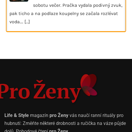
sobotu večer. Pračka vydala podivný zvuk,
pak ticho a na podlaze koupelny se začala rozlévat
voda.…
[...]
Life & Style
magazín
pro Ženy
vás naučí ranní rituály pro
hubnutí: Změňte některé drobnosti a ručička na váze půjde
dolů. Pohodové čtení
pro Ženy
.