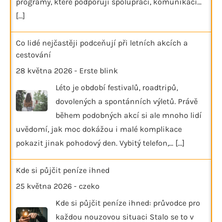
programy, které podporují spolupráci, komunikaci…
[...]
Co lidé nejčastěji podceňují při letních akcích a
cestování
28 května 2026
-
Erste blink
Léto je období festivalů, roadtripů,
dovolených a spontánních výletů. Právě
během podobných akcí si ale mnoho lidí
uvědomí, jak moc dokážou i malé komplikace
pokazit jinak pohodový den. Vybitý telefon,…
[...]
Kde si půjčit peníze ihned
25 května 2026
-
czeko
Kde si půjčit peníze ihned: průvodce pro
každou nouzovou situaci Stalo se to v