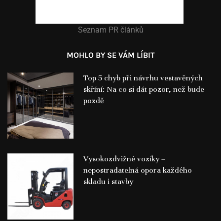
Seznam PR článků
MOHLO BY SE VÁM LÍBIT
Top 5 chyb při návrhu vestavěných
skříní: Na co si dát pozor, než bude
pozdě
Vysokozdvižné vozíky –
nepostradatelná opora každého
skladu i stavby