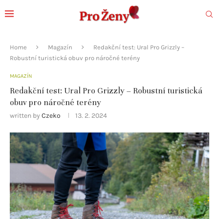
Home
Magazín
Redakční test: Ural Pro Grizzly –
Robustní turistická obuv pro náročné terény
MAGAZÍN
Redakční test: Ural Pro Grizzly – Robustní turistická
obuv pro náročné terény
written by
Czeko
13. 2. 2024