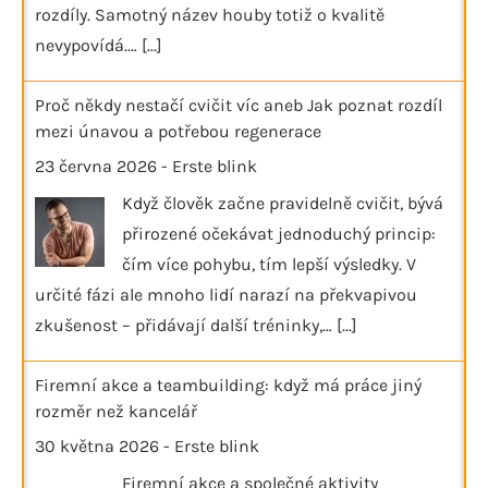
rozdíly. Samotný název houby totiž o kvalitě
nevypovídá.…
[...]
Proč někdy nestačí cvičit víc aneb Jak poznat rozdíl
mezi únavou a potřebou regenerace
23 června 2026
-
Erste blink
Když člověk začne pravidelně cvičit, bývá
přirozené očekávat jednoduchý princip:
čím více pohybu, tím lepší výsledky. V
určité fázi ale mnoho lidí narazí na překvapivou
zkušenost – přidávají další tréninky,…
[...]
Firemní akce a teambuilding: když má práce jiný
rozměr než kancelář
30 května 2026
-
Erste blink
Firemní akce a společné aktivity