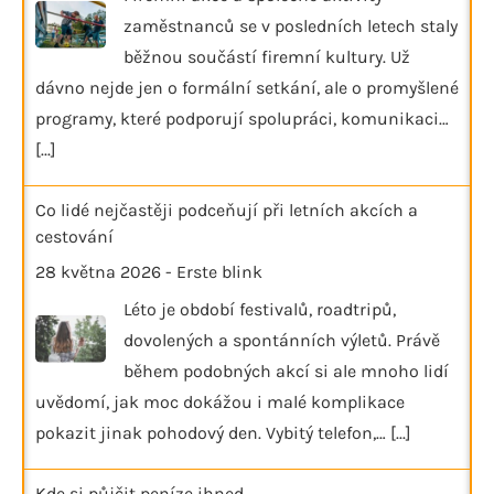
zaměstnanců se v posledních letech staly
běžnou součástí firemní kultury. Už
dávno nejde jen o formální setkání, ale o promyšlené
programy, které podporují spolupráci, komunikaci…
[...]
Co lidé nejčastěji podceňují při letních akcích a
cestování
28 května 2026
-
Erste blink
Léto je období festivalů, roadtripů,
dovolených a spontánních výletů. Právě
během podobných akcí si ale mnoho lidí
uvědomí, jak moc dokážou i malé komplikace
pokazit jinak pohodový den. Vybitý telefon,…
[...]
Kde si půjčit peníze ihned