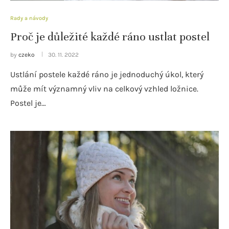
Rady a návody
Proč je důležité každé ráno ustlat postel
by
czeko
30. 11. 2022
Ustlání postele každé ráno je jednoduchý úkol, který
může mít významný vliv na celkový vzhled ložnice.
Postel je…