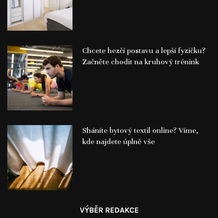
Chcete hezčí postavu a lepší fyzičku?
Začněte chodit na kruhový trénink
Sháníte bytový textil online? Víme,
kde najdete úplně vše
VÝBĚR REDAKCE