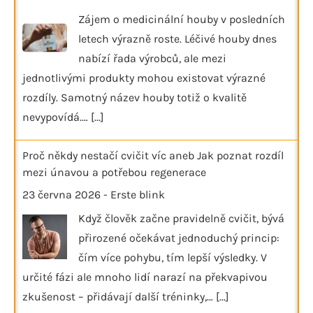
Zájem o medicinální houby v posledních
letech výrazně roste. Léčivé houby dnes
nabízí řada výrobců, ale mezi
jednotlivými produkty mohou existovat výrazné
rozdíly. Samotný název houby totiž o kvalitě
nevypovídá.…
[...]
Proč někdy nestačí cvičit víc aneb Jak poznat rozdíl
mezi únavou a potřebou regenerace
23 června 2026
-
Erste blink
Když člověk začne pravidelně cvičit, bývá
přirozené očekávat jednoduchý princip:
čím více pohybu, tím lepší výsledky. V
určité fázi ale mnoho lidí narazí na překvapivou
zkušenost – přidávají další tréninky,…
[...]