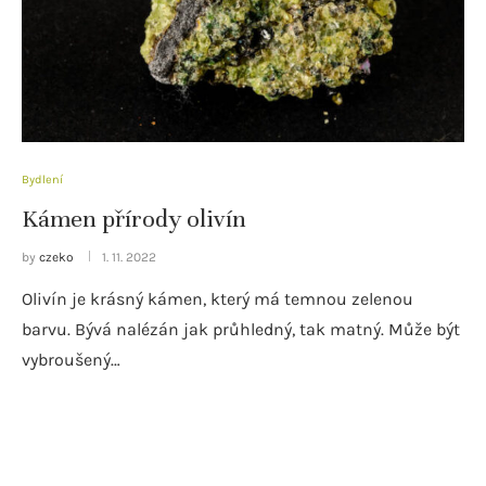
Bydlení
Kámen přírody olivín
by
czeko
1. 11. 2022
Olivín je krásný kámen, který má temnou zelenou
barvu. Bývá nalézán jak průhledný, tak matný. Může být
vybroušený…