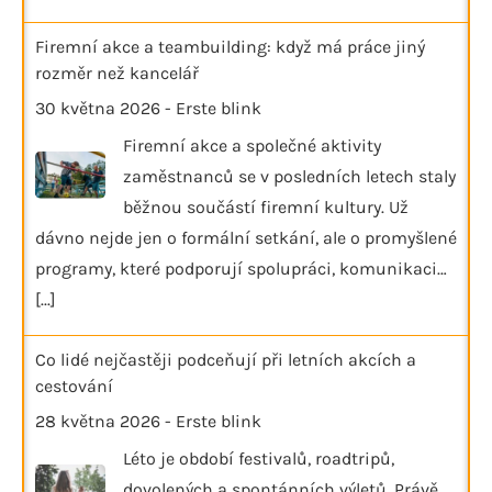
Firemní akce a teambuilding: když má práce jiný
rozměr než kancelář
30 května 2026
-
Erste blink
Firemní akce a společné aktivity
zaměstnanců se v posledních letech staly
běžnou součástí firemní kultury. Už
dávno nejde jen o formální setkání, ale o promyšlené
programy, které podporují spolupráci, komunikaci…
[...]
Co lidé nejčastěji podceňují při letních akcích a
cestování
28 května 2026
-
Erste blink
Léto je období festivalů, roadtripů,
dovolených a spontánních výletů. Právě