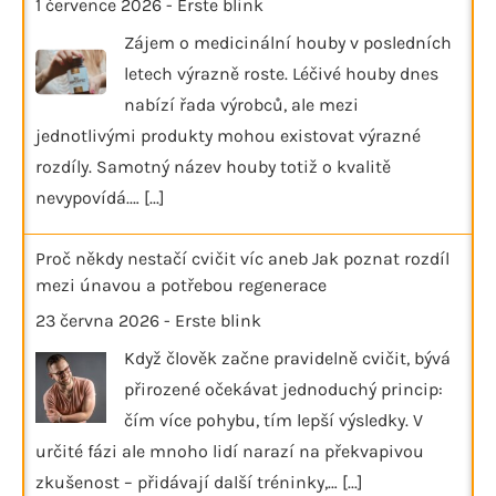
1 července 2026
-
Erste blink
Zájem o medicinální houby v posledních
letech výrazně roste. Léčivé houby dnes
nabízí řada výrobců, ale mezi
jednotlivými produkty mohou existovat výrazné
rozdíly. Samotný název houby totiž o kvalitě
nevypovídá.…
[...]
Proč někdy nestačí cvičit víc aneb Jak poznat rozdíl
mezi únavou a potřebou regenerace
23 června 2026
-
Erste blink
Když člověk začne pravidelně cvičit, bývá
přirozené očekávat jednoduchý princip:
čím více pohybu, tím lepší výsledky. V
určité fázi ale mnoho lidí narazí na překvapivou
zkušenost – přidávají další tréninky,…
[...]