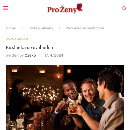
Home
Rady a návody
Rozlučka se svobodou
RADY A NÁVODY
Rozlučka se svobodou
written by
Czeko
17. 4. 2024