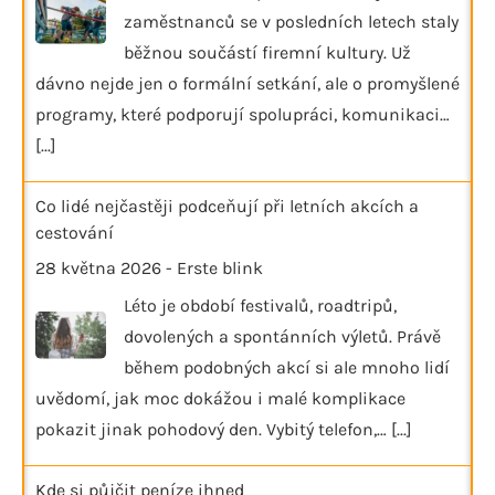
zaměstnanců se v posledních letech staly
běžnou součástí firemní kultury. Už
dávno nejde jen o formální setkání, ale o promyšlené
programy, které podporují spolupráci, komunikaci…
[...]
Co lidé nejčastěji podceňují při letních akcích a
cestování
28 května 2026
-
Erste blink
Léto je období festivalů, roadtripů,
dovolených a spontánních výletů. Právě
během podobných akcí si ale mnoho lidí
uvědomí, jak moc dokážou i malé komplikace
pokazit jinak pohodový den. Vybitý telefon,…
[...]
Kde si půjčit peníze ihned