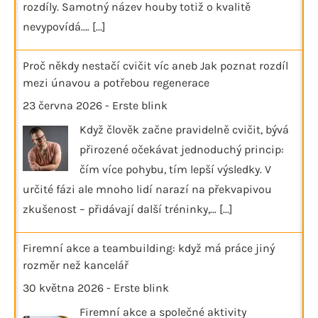
rozdíly. Samotný název houby totiž o kvalitě
nevypovídá.…
[...]
Proč někdy nestačí cvičit víc aneb Jak poznat rozdíl
mezi únavou a potřebou regenerace
23 června 2026
-
Erste blink
Když člověk začne pravidelně cvičit, bývá
přirozené očekávat jednoduchý princip:
čím více pohybu, tím lepší výsledky. V
určité fázi ale mnoho lidí narazí na překvapivou
zkušenost – přidávají další tréninky,…
[...]
Firemní akce a teambuilding: když má práce jiný
rozměr než kancelář
30 května 2026
-
Erste blink
Firemní akce a společné aktivity