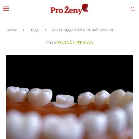
Home
Tags
Posts tagged with "zubař Ostrava"
TAG:
ZUBAŘ OSTRAVA