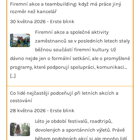
Firemní akce a teambuilding: když má práce jiný
rozměr než kancelář
30 května 2026
-
Erste blink
Firemní akce a společné aktivity
zaměstnanců se v posledních letech staly
běžnou součástí firemní kultury. Už
dávno nejde jen o formální setkání, ale o promyšlené
programy, které podporují spolupráci, komunikaci…
[...]
Co lidé nejčastěji podceňují při letních akcích a
cestování
28 května 2026
-
Erste blink
Léto je období festivalů, roadtripů,
dovolených a spontánních výletů. Právě
během podobných akcí si ale mnoho lidí