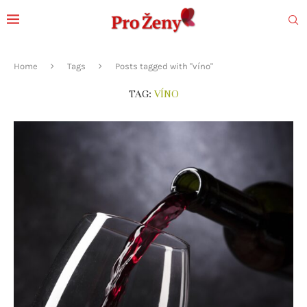
Home
Tags
Posts tagged with "víno"
TAG:
VÍNO