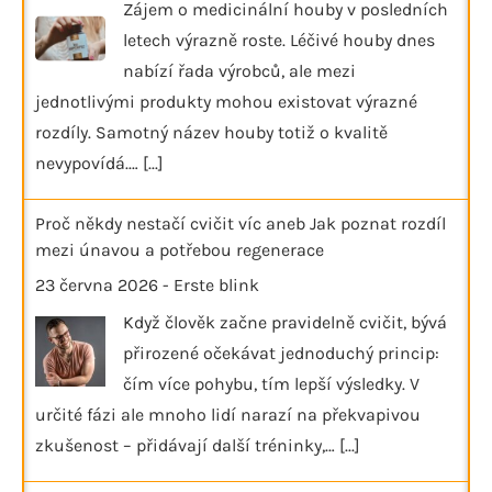
Zájem o medicinální houby v posledních
letech výrazně roste. Léčivé houby dnes
nabízí řada výrobců, ale mezi
jednotlivými produkty mohou existovat výrazné
rozdíly. Samotný název houby totiž o kvalitě
nevypovídá.…
[...]
Proč někdy nestačí cvičit víc aneb Jak poznat rozdíl
mezi únavou a potřebou regenerace
23 června 2026
-
Erste blink
Když člověk začne pravidelně cvičit, bývá
přirozené očekávat jednoduchý princip:
čím více pohybu, tím lepší výsledky. V
určité fázi ale mnoho lidí narazí na překvapivou
zkušenost – přidávají další tréninky,…
[...]