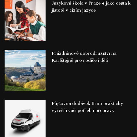
Jazyková škola v Praze 4 jako cesta k
jistotě v cizím jazyce
Prázdninové dobrodružství na
Karlštejně pro rodiče i děti
Půjčovna dodávek Brno prakticky
vyřeší i vaši potřebu přepravy