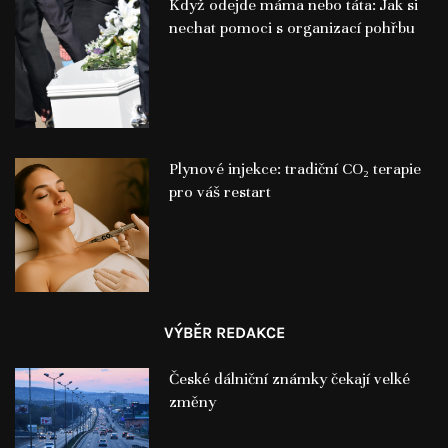
Když odejde máma nebo táta: Jak si
nechat pomoci s organizací pohřbu
Plynové injekce: tradiční CO₂ terapie
pro váš restart
VÝBĚR REDAKCE
České dálniční známky čekají velké
změny