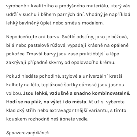
vyrobené z kvalitního a prodyšného materiálu, který vás
udrží v suchu i během parných dní. Vhodný je například
lehký bavlněný úplet nebo směs s modalem.
Nepodceňujte ani barvu. Světlé odstíny, jako je béžová,
bílá nebo pastelově růžová, vypadají krásně na opálené
pokožce. Tmavší barvy jsou zase praktičtější a lépe
zakrývají případné skvrny od opalovacího krému.
Pokud hledáte pohodlné, stylové a univerzální kratší
kalhoty na léto, teplákové šortky dámské jsou jasnou
volbou.
Jsou lehké, vzdušné a snadno kombinovatelné.
Hodí se na pláž, na výlet i do města
. Ať už si vyberete
klasický střih nebo extravagantnější variantu, s tímto
kouskem rozhodně nešlápnete vedle.
Sponzorovaný článek