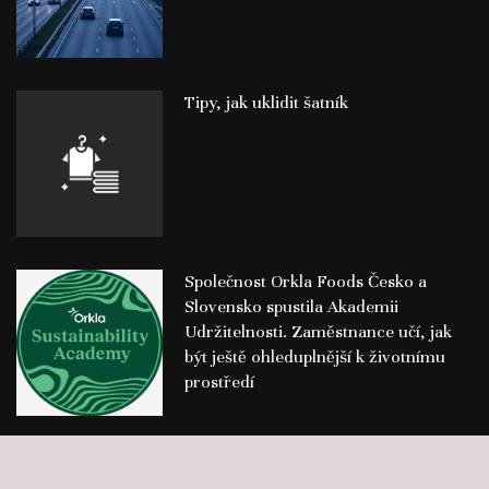
Tipy, jak uklidit šatník
Společnost Orkla Foods Česko a
Slovensko spustila Akademii
Udržitelnosti. Zaměstnance učí, jak
být ještě ohleduplnější k životnímu
prostředí
©
Publikace PR článků
Press-Media.cz | All rights reserved