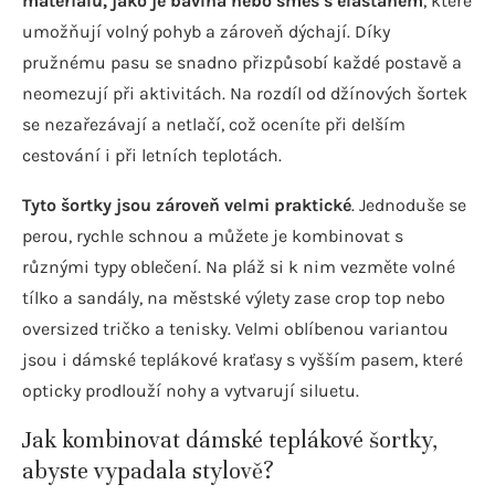
materiálů, jako je bavlna nebo směs s elastanem
, které
umožňují volný pohyb a zároveň dýchají. Díky
pružnému pasu se snadno přizpůsobí každé postavě a
neomezují při aktivitách. Na rozdíl od džínových šortek
se nezařezávají a netlačí, což oceníte při delším
cestování i při letních teplotách.
Tyto šortky jsou zároveň velmi praktické
. Jednoduše se
perou, rychle schnou a můžete je kombinovat s
různými typy oblečení. Na pláž si k nim vezměte volné
tílko a sandály, na městské výlety zase crop top nebo
oversized tričko a tenisky. Velmi oblíbenou variantou
jsou i dámské teplákové kraťasy s vyšším pasem, které
opticky prodlouží nohy a vytvarují siluetu.
Jak kombinovat dámské teplákové šortky,
abyste vypadala stylově?