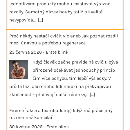
jednotlivými produkty mohou existovat výrazné
rozdíly. Samotný název houby totiž o kvalitě
nevypovídá.…
[...]
Proč někdy nestačí cvičit víc aneb Jak poznat rozdíl
mezi únavou a potřebou regenerace
23 června 2026
-
Erste blink
Když člověk začne pravidelně cvičit, bývá
přirozené očekávat jednoduchý princip:
čím více pohybu, tím lepší výsledky. V
určité fázi ale mnoho lidí narazí na překvapivou
zkušenost – přidávají další tréninky,…
[...]
Firemní akce a teambuilding: když má práce jiný
rozměr než kancelář
30 května 2026
-
Erste blink