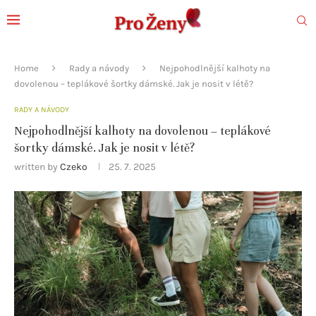
Home
Rady a návody
Nejpohodlnější kalhoty na
dovolenou – teplákové šortky dámské. Jak je nosit v létě?
RADY A NÁVODY
Nejpohodlnější kalhoty na dovolenou – teplákové
šortky dámské. Jak je nosit v létě?
written by
Czeko
25. 7. 2025