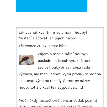
Jak poznat kvalitní medicinální houby?
Nestačí sledovat jen jejich název
1 července 2026
-
Erste blink
Zájem o medicinální houby v
posledních letech výrazně roste.
Léčivé houby dnes nabízí řada
výrobců, ale mezi jednotlivými produkty mohou
existovat výrazné rozdíly. Samotný název
houby totiž o kvalitě nevypovídá.…
[...]
Proč někdy nestačí cvičit víc aneb Jak poznat
rozdíl mezi únavou a potřebou regenerace