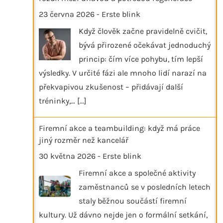
23 června 2026
-
Erste blink
Když člověk začne pravidelně cvičit,
bývá přirozené očekávat jednoduchý
princip: čím více pohybu, tím lepší
výsledky. V určité fázi ale mnoho lidí narazí na
překvapivou zkušenost – přidávají další
tréninky,…
[...]
Firemní akce a teambuilding: když má práce
jiný rozměr než kancelář
30 května 2026
-
Erste blink
Firemní akce a společné aktivity
zaměstnanců se v posledních letech
staly běžnou součástí firemní
kultury. Už dávno nejde jen o formální setkání,