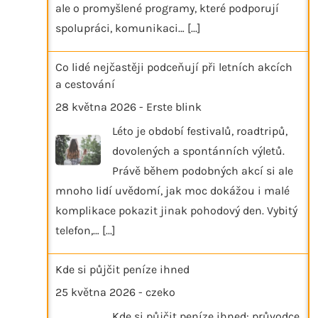
ale o promyšlené programy, které podporují
spolupráci, komunikaci…
[...]
Co lidé nejčastěji podceňují při letních akcích
a cestování
28 května 2026
-
Erste blink
Léto je období festivalů, roadtripů,
dovolených a spontánních výletů.
Právě během podobných akcí si ale
mnoho lidí uvědomí, jak moc dokážou i malé
komplikace pokazit jinak pohodový den. Vybitý
telefon,…
[...]
Kde si půjčit peníze ihned
25 května 2026
-
czeko
Kde si půjčit peníze ihned: průvodce