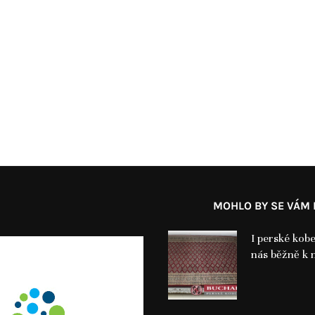
MOHLO BY SE VÁM L
I perské kobe
nás běžně k 