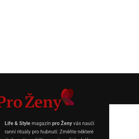
Life & Style
magazín
pro Ženy
vás naučí
ranní rituály pro hubnutí: Změňte některé