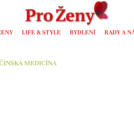
ŽENY
LIFE & STYLE
BYDLENÍ
RADY A N
 ČÍNSKÁ MEDICÍNA