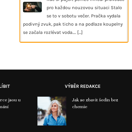
pro každou nouzovou situaci Stalo
se to v sobotu večer. Pračka vydala
podivný zvuk, pak ticho a na podlaze koupelny
se začala rozlévat voda.…
[...]
ÍBIT
VÝBĚR REDAKCE
rce jsou u
Jak se zbavit šedin bez
mání
chemie