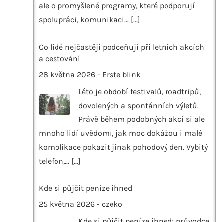
ale o promyšlené programy, které podporují
spolupráci, komunikaci…
[...]
Co lidé nejčastěji podceňují při letních akcích
a cestování
28 května 2026
-
Erste blink
Léto je období festivalů, roadtripů,
dovolených a spontánních výletů.
Právě během podobných akcí si ale
mnoho lidí uvědomí, jak moc dokážou i malé
komplikace pokazit jinak pohodový den. Vybitý
telefon,…
[...]
Kde si půjčit peníze ihned
25 května 2026
-
czeko
Kde si půjčit peníze ihned: průvodce