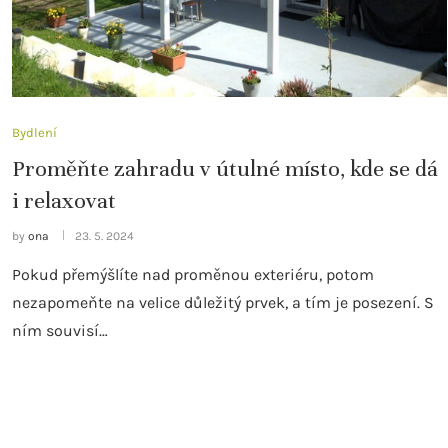
Bydlení
Proměňte zahradu v útulné místo, kde se dá
i relaxovat
by
ona
23. 5. 2024
Pokud přemýšlíte nad proměnou exteriéru, potom
nezapomeňte na velice důležitý prvek, a tím je posezení. S
ním souvisí…