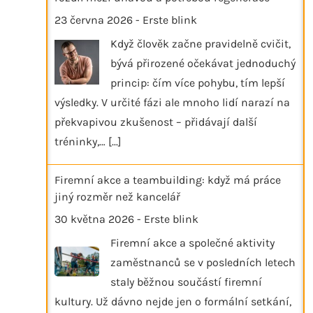
23 června 2026
-
Erste blink
Když člověk začne pravidelně cvičit,
bývá přirozené očekávat jednoduchý
princip: čím více pohybu, tím lepší
výsledky. V určité fázi ale mnoho lidí narazí na
překvapivou zkušenost – přidávají další
tréninky,…
[...]
Firemní akce a teambuilding: když má práce
jiný rozměr než kancelář
30 května 2026
-
Erste blink
Firemní akce a společné aktivity
zaměstnanců se v posledních letech
staly běžnou součástí firemní
kultury. Už dávno nejde jen o formální setkání,