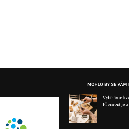
MOHLO BY SE VÁM L
Vybíráme kva
Přesnost je 