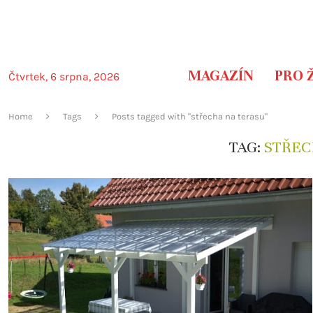
MAGAZÍN
PRO 
Čtvrtek, 6 srpna, 2026
Home
Tags
Posts tagged with "střecha na terasu"
TAG:
STŘEC