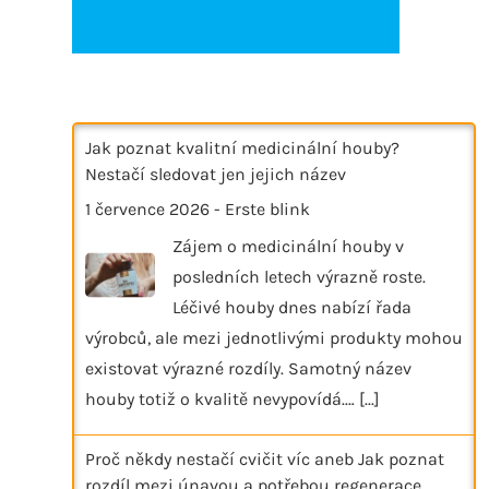
Jak poznat kvalitní medicinální houby?
Nestačí sledovat jen jejich název
1 července 2026
-
Erste blink
Zájem o medicinální houby v
posledních letech výrazně roste.
Léčivé houby dnes nabízí řada
výrobců, ale mezi jednotlivými produkty mohou
existovat výrazné rozdíly. Samotný název
houby totiž o kvalitě nevypovídá.…
[...]
Proč někdy nestačí cvičit víc aneb Jak poznat
rozdíl mezi únavou a potřebou regenerace