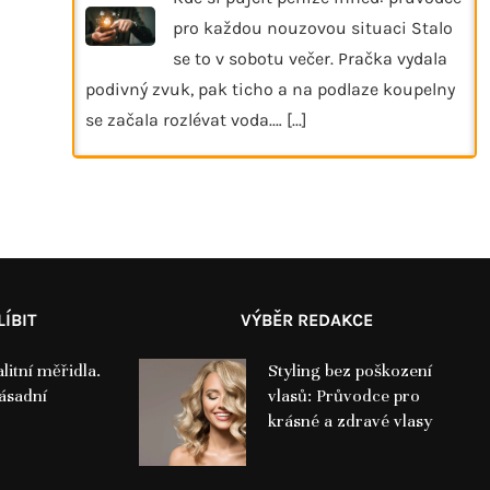
pro každou nouzovou situaci Stalo
se to v sobotu večer. Pračka vydala
podivný zvuk, pak ticho a na podlaze koupelny
se začala rozlévat voda.…
[...]
ÍBIT
VÝBĚR REDAKCE
litní měřidla.
Styling bez poškození
zásadní
vlasů: Průvodce pro
krásné a zdravé vlasy