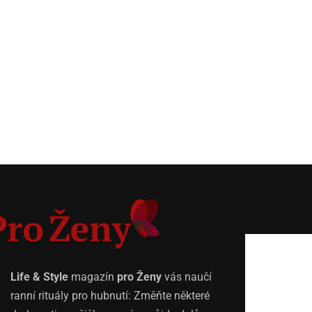
Life & Style
magazín
pro Ženy
vás naučí
ranní rituály pro hubnutí: Změňte některé