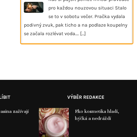
pro každou nouzovou situaci Stalo
se to v sobotu večer. Pračka vydala
podivný zvuk, pak ticho a na podlaze koupelny
se začala rozlévat voda.…
[...]
ÍBIT
VÝBĚR REDAKCE
asina zažívají
Eko kosmetika hladí,
hýčká a nedráždí