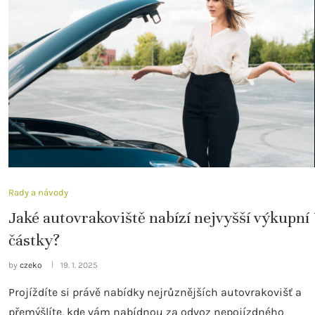
Rady a návody
Jaké autovrakoviště nabízí nejvyšší výkupní
částky?
by
czeko
19. 1. 2025
Projíždíte si právě nabídky nejrůznějších autovrakovišť a
přemýšlíte, kde vám nabídnou za odvoz nepojízdného