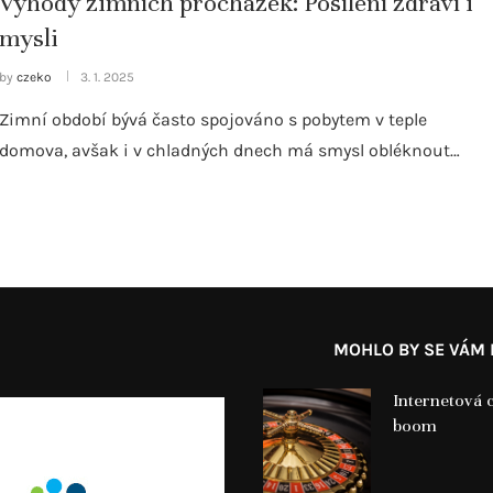
Výhody zimních procházek: Posílení zdraví i
mysli
by
czeko
3. 1. 2025
Zimní období bývá často spojováno s pobytem v teple
domova, avšak i v chladných dnech má smysl obléknout…
MOHLO BY SE VÁM L
Internetová c
boom