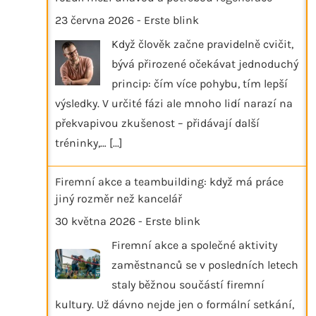
23 června 2026
-
Erste blink
Když člověk začne pravidelně cvičit,
bývá přirozené očekávat jednoduchý
princip: čím více pohybu, tím lepší
výsledky. V určité fázi ale mnoho lidí narazí na
překvapivou zkušenost – přidávají další
tréninky,…
[...]
Firemní akce a teambuilding: když má práce
jiný rozměr než kancelář
30 května 2026
-
Erste blink
Firemní akce a společné aktivity
zaměstnanců se v posledních letech
staly běžnou součástí firemní
kultury. Už dávno nejde jen o formální setkání,