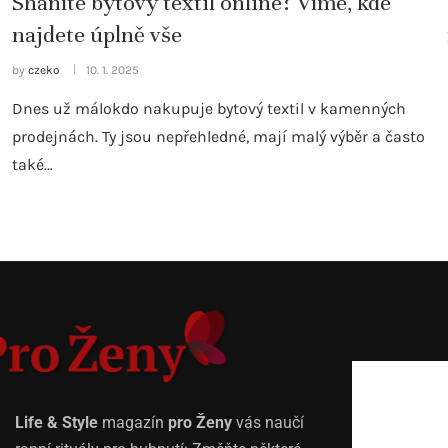
Sháníte bytový textil online? Víme, kde
najdete úplně vše
by
czeko
10. 1. 2025
Dnes už málokdo nakupuje bytový textil v kamenných
prodejnách. Ty jsou nepřehledné, mají malý výběr a často
také…
Life & Style
magazín
pro Ženy
vás naučí