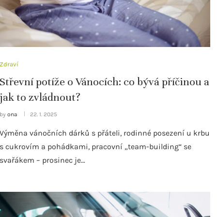
Zdraví
Střevní potíže o Vánocích: co bývá příčinou a
jak to zvládnout?
by
ona
22. 1. 2025
Výměna vánočních dárků s přáteli, rodinné posezení u krbu
s cukrovím a pohádkami, pracovní „team-building“ se
svařákem – prosinec je…