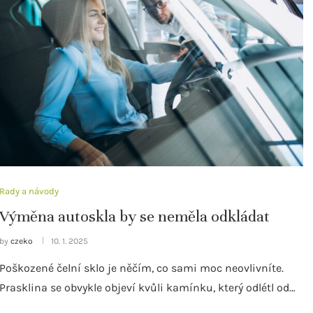
Rady a návody
Výměna autoskla by se neměla odkládat
by
czeko
10. 1. 2025
Poškozené čelní sklo je něčím, co sami moc neovlivníte.
Prasklina se obvykle objeví kvůli kamínku, který odlétl od…