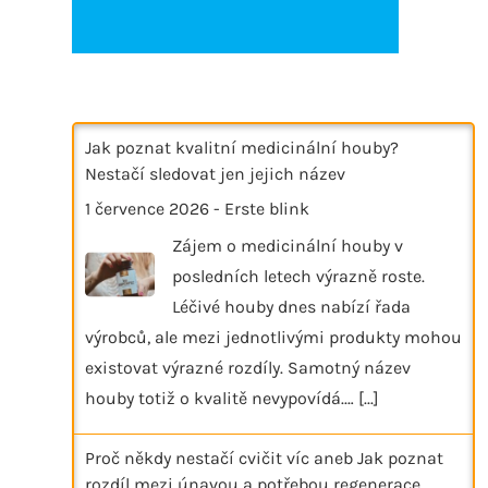
Jak poznat kvalitní medicinální houby?
Nestačí sledovat jen jejich název
1 července 2026
-
Erste blink
Zájem o medicinální houby v
posledních letech výrazně roste.
Léčivé houby dnes nabízí řada
výrobců, ale mezi jednotlivými produkty mohou
existovat výrazné rozdíly. Samotný název
houby totiž o kvalitě nevypovídá.…
[...]
Proč někdy nestačí cvičit víc aneb Jak poznat
rozdíl mezi únavou a potřebou regenerace