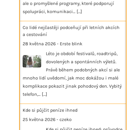
ale o promyšlené programy, které podporují
spolupráci, komunikaci…
[...]
Co lidé nejčastěji podceňují při letních akcích
a cestování
28 května 2026
-
Erste blink
Léto je období festivalů, roadtripů,
dovolených a spontánních výletů.
Právě během podobných akcí si ale
mnoho lidí uvědomí, jak moc dokážou i malé
komplikace pokazit jinak pohodový den. Vybitý
telefon,…
[...]
Kde si půjčit peníze ihned
25 května 2026
-
czeko
Kde si půjčit peníze ihned: průvodce