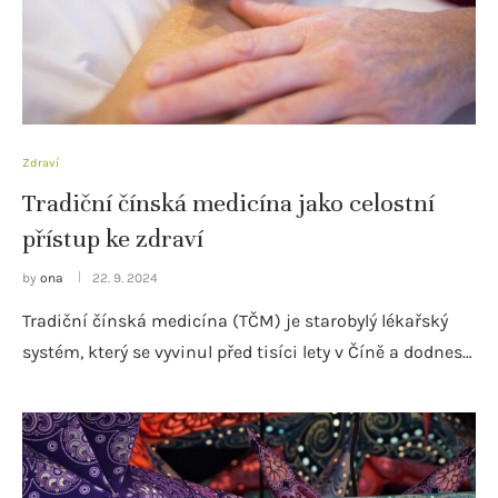
Zdraví
Tradiční čínská medicína jako celostní
přístup ke zdraví
by
ona
22. 9. 2024
Tradiční čínská medicína (TČM) je starobylý lékařský
systém, který se vyvinul před tisíci lety v Číně a dodnes…