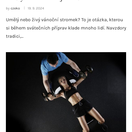
by
czeko
19. 9. 2024
Umělý nebo živý vánoční stromek? To je otázka, kterou
si během svátečních příprav klade mnoho lidí. Navzdory
tradici,…