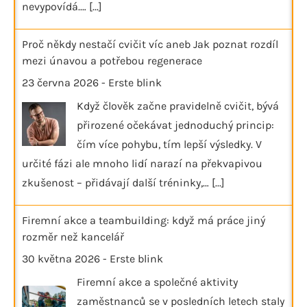
nevypovídá.…
[...]
Proč někdy nestačí cvičit víc aneb Jak poznat rozdíl
mezi únavou a potřebou regenerace
23 června 2026
-
Erste blink
Když člověk začne pravidelně cvičit, bývá
přirozené očekávat jednoduchý princip:
čím více pohybu, tím lepší výsledky. V
určité fázi ale mnoho lidí narazí na překvapivou
zkušenost – přidávají další tréninky,…
[...]
Firemní akce a teambuilding: když má práce jiný
rozměr než kancelář
30 května 2026
-
Erste blink
Firemní akce a společné aktivity
zaměstnanců se v posledních letech staly