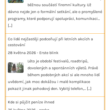
běžnou součástí firemní kultury. Už
dávno nejde jen o formální setkání, ale o promyšlené
programy, které podporují spolupráci, komunikaci…
[...]
Co lidé nejčastěji podceňují při letních akcích a
cestování
28 května 2026
-
Erste blink
Léto je období festivalů, roadtripů,
dovolených a spontánních výletů. Právě
během podobných akcí si ale mnoho lidí
uvědomí, jak moc dokážou i malé komplikace
pokazit jinak pohodový den. Vybitý telefon,…
[...]
Kde si půjčit peníze ihned
25 května 2026
-
czeko