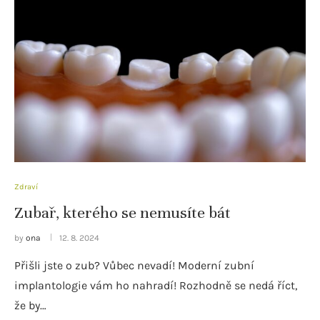
Zdraví
Zubař, kterého se nemusíte bát
by
ona
12. 8. 2024
Přišli jste o zub? Vůbec nevadí! Moderní zubní
implantologie vám ho nahradí! Rozhodně se nedá říct,
že by…