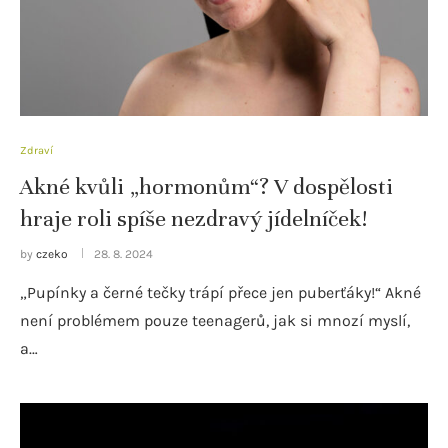
Zdraví
Akné kvůli „hormonům“? V dospělosti
hraje roli spíše nezdravý jídelníček!
by
czeko
28. 8. 2024
„Pupínky a černé tečky trápí přece jen puberťáky!“ Akné
není problémem pouze teenagerů, jak si mnozí myslí,
a…