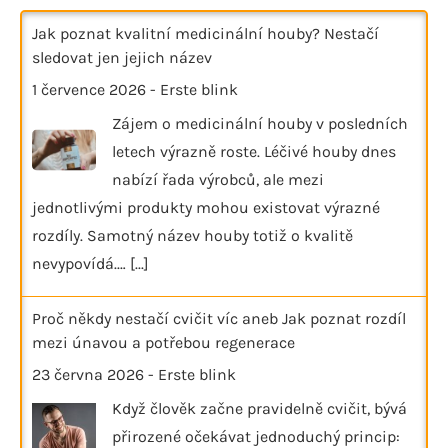
Jak poznat kvalitní medicinální houby? Nestačí
sledovat jen jejich název
1 července 2026
-
Erste blink
Zájem o medicinální houby v posledních
letech výrazně roste. Léčivé houby dnes
nabízí řada výrobců, ale mezi
jednotlivými produkty mohou existovat výrazné
rozdíly. Samotný název houby totiž o kvalitě
nevypovídá.…
[...]
Proč někdy nestačí cvičit víc aneb Jak poznat rozdíl
mezi únavou a potřebou regenerace
23 června 2026
-
Erste blink
Když člověk začne pravidelně cvičit, bývá
přirozené očekávat jednoduchý princip: