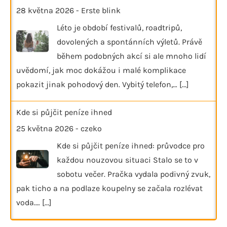
28 května 2026
-
Erste blink
Léto je období festivalů, roadtripů,
dovolených a spontánních výletů. Právě
během podobných akcí si ale mnoho lidí
uvědomí, jak moc dokážou i malé komplikace
pokazit jinak pohodový den. Vybitý telefon,…
[...]
Kde si půjčit peníze ihned
25 května 2026
-
czeko
Kde si půjčit peníze ihned: průvodce pro
každou nouzovou situaci Stalo se to v
sobotu večer. Pračka vydala podivný zvuk,
pak ticho a na podlaze koupelny se začala rozlévat
voda.…
[...]