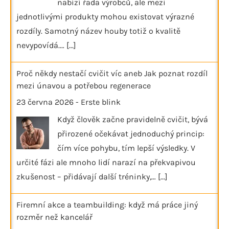
nabízí řada výrobců, ale mezi
jednotlivými produkty mohou existovat výrazné
rozdíly. Samotný název houby totiž o kvalitě
nevypovídá.…
[...]
Proč někdy nestačí cvičit víc aneb Jak poznat rozdíl
mezi únavou a potřebou regenerace
23 června 2026
-
Erste blink
Když člověk začne pravidelně cvičit, bývá
přirozené očekávat jednoduchý princip:
čím více pohybu, tím lepší výsledky. V
určité fázi ale mnoho lidí narazí na překvapivou
zkušenost – přidávají další tréninky,…
[...]
Firemní akce a teambuilding: když má práce jiný
rozměr než kancelář