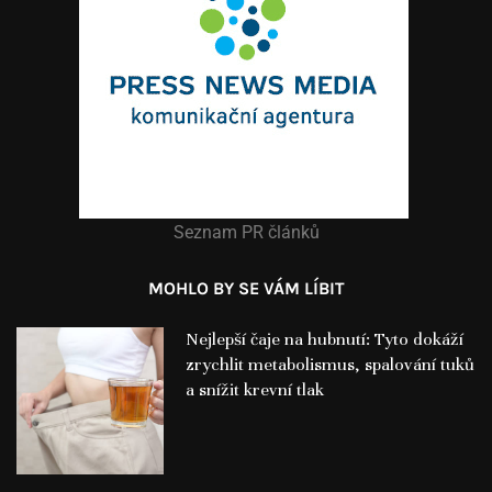
Seznam PR článků
MOHLO BY SE VÁM LÍBIT
Nejlepší čaje na hubnutí: Tyto dokáží
zrychlit metabolismus, spalování tuků
a snížit krevní tlak