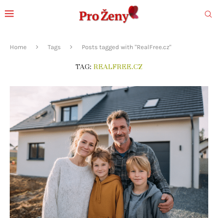
Home
Tags
Posts tagged with "RealFree.cz"
TAG:
REALFREE.CZ