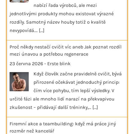
nabízí řada výrobců, ale mezi
jednotlivými produkty mohou existovat výrazné
rozdíly. Samotný název houby totiž o kvalitě
nevypovídá.…
[...]
Proč někdy nestačí cvičit víc aneb Jak poznat rozdíl
mezi únavou a potřebou regenerace
23 června 2026
-
Erste blink
Když člověk začne pravidelně cvičit, bývá
přirozené očekávat jednoduchý princip:
čím více pohybu, tím lepší výsledky. V
určité fázi ale mnoho lidí narazí na překvapivou
zkušenost – přidávají další tréninky,…
[...]
Firemní akce a teambuilding: když má práce jiný
rozměr než kancelář