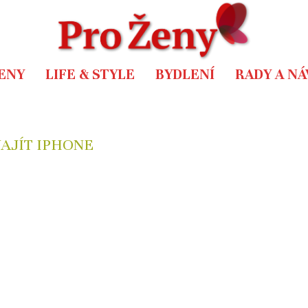
ENY
LIFE & STYLE
BYDLENÍ
RADY A N
NAJÍT IPHONE