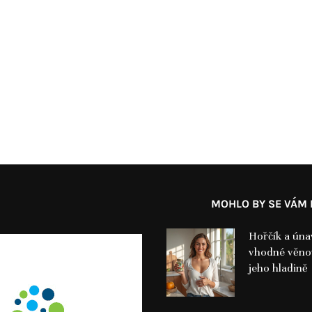
MOHLO BY SE VÁM L
Hořčík a úna
vhodné věno
jeho hladině