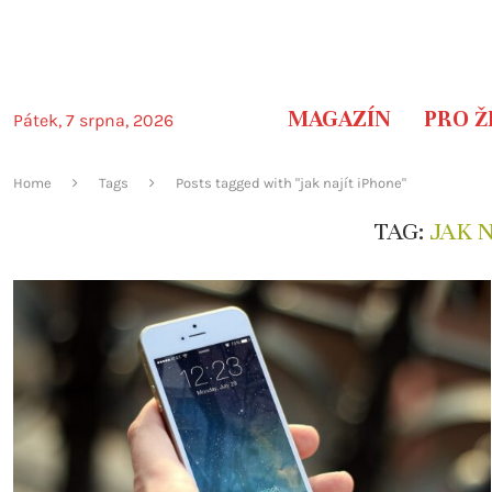
MAGAZÍN
PRO Ž
Pátek, 7 srpna, 2026
Home
Tags
Posts tagged with "jak najít iPhone"
TAG:
JAK 