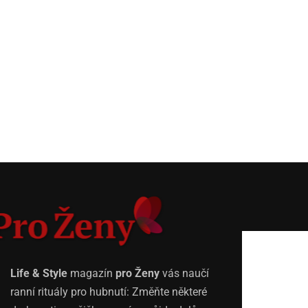
Life & Style
magazín
pro Ženy
vás naučí
ranní rituály pro hubnutí: Změňte některé