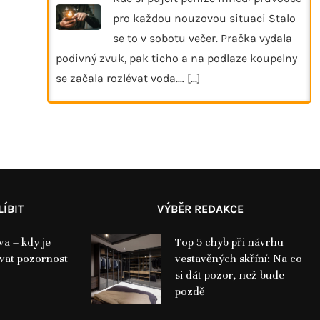
pro každou nouzovou situaci Stalo
se to v sobotu večer. Pračka vydala
podivný zvuk, pak ticho a na podlaze koupelny
se začala rozlévat voda.…
[...]
ÍBIT
VÝBĚR REDAKCE
va – kdy je
Top 5 chyb při návrhu
vat pozornost
vestavěných skříní: Na co
si dát pozor, než bude
pozdě