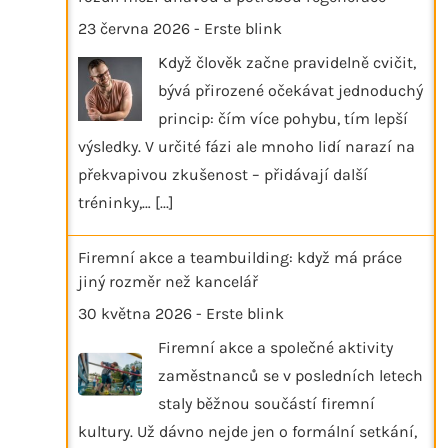
23 června 2026
-
Erste blink
Když člověk začne pravidelně cvičit,
bývá přirozené očekávat jednoduchý
princip: čím více pohybu, tím lepší
výsledky. V určité fázi ale mnoho lidí narazí na
překvapivou zkušenost – přidávají další
tréninky,…
[...]
Firemní akce a teambuilding: když má práce
jiný rozměr než kancelář
30 května 2026
-
Erste blink
Firemní akce a společné aktivity
zaměstnanců se v posledních letech
staly běžnou součástí firemní
kultury. Už dávno nejde jen o formální setkání,