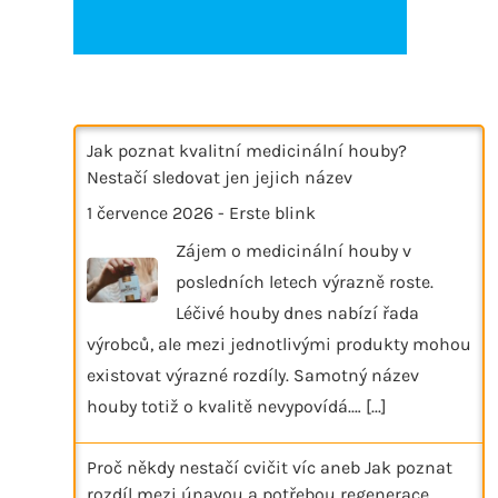
Jak poznat kvalitní medicinální houby?
Nestačí sledovat jen jejich název
1 července 2026
-
Erste blink
Zájem o medicinální houby v
posledních letech výrazně roste.
Léčivé houby dnes nabízí řada
výrobců, ale mezi jednotlivými produkty mohou
existovat výrazné rozdíly. Samotný název
houby totiž o kvalitě nevypovídá.…
[...]
Proč někdy nestačí cvičit víc aneb Jak poznat
rozdíl mezi únavou a potřebou regenerace