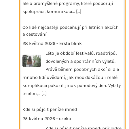
ale o promyšlené programy, které podporují
spolupráci, komunikaci…
[...]
Co lidé nejčastěji podceňují při letních akcích
a cestování
28 května 2026
-
Erste blink
Léto je období festivalů, roadtripů,
dovolených a spontánních výletů.
Právě během podobných akcí si ale
mnoho lidí uvědomí, jak moc dokážou i malé
komplikace pokazit jinak pohodový den. Vybitý
telefon,…
[...]
Kde si půjčit peníze ihned
25 května 2026
-
czeko
Kde si půjčit peníze ihned: průvodce