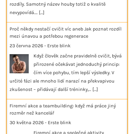
rozdíly. Samotný název houby totiž o kvalitě
nevypovídá.…
[...]
Proč někdy nestačí cvičit víc aneb Jak poznat rozdíl
mezi únavou a potřebou regenerace
23 června 2026
-
Erste blink
Když člověk začne pravidelně cvičit, bývá
přirozené očekávat jednoduchý princip:
čím více pohybu, tím lepší výsledky. V
určité fázi ale mnoho lidí narazí na překvapivou
zkušenost – přidávají další tréninky,…
[...]
Firemní akce a teambuilding: když má práce jiný
rozměr než kancelář
30 května 2026
-
Erste blink
Firemní akce a společné aktivity