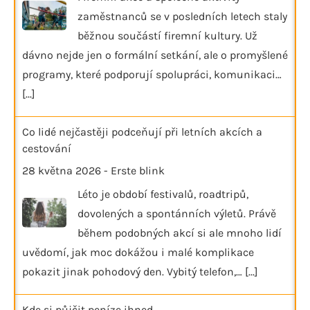
zaměstnanců se v posledních letech staly
běžnou součástí firemní kultury. Už
dávno nejde jen o formální setkání, ale o promyšlené
programy, které podporují spolupráci, komunikaci…
[...]
Co lidé nejčastěji podceňují při letních akcích a
cestování
28 května 2026
-
Erste blink
Léto je období festivalů, roadtripů,
dovolených a spontánních výletů. Právě
během podobných akcí si ale mnoho lidí
uvědomí, jak moc dokážou i malé komplikace
pokazit jinak pohodový den. Vybitý telefon,…
[...]
Kde si půjčit peníze ihned