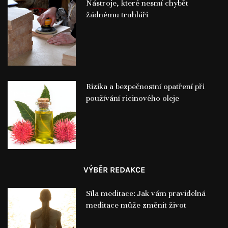
Nástroje, které nesmí chybět
žádnému truhláři
Rizika a bezpečnostní opatření při
používání ricinového oleje
VÝBĚR REDAKCE
Síla meditace: Jak vám pravidelná
meditace může změnit život