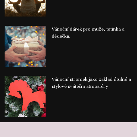
Vánoční dárek pro muže, tatínka a
dědečka.
Vánoční stromek jako základ útulné a
stylové sváteční atmosféry
©
Publikace PR článků
Press-Media.cz | All rights reserved