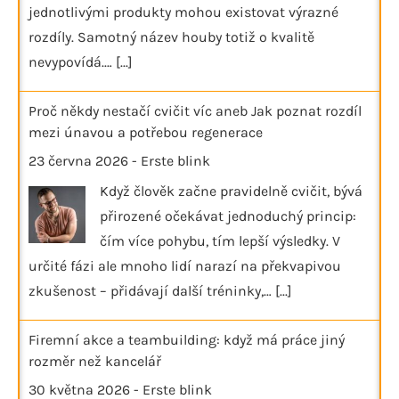
jednotlivými produkty mohou existovat výrazné
rozdíly. Samotný název houby totiž o kvalitě
nevypovídá.…
[...]
Proč někdy nestačí cvičit víc aneb Jak poznat rozdíl
mezi únavou a potřebou regenerace
23 června 2026
-
Erste blink
Když člověk začne pravidelně cvičit, bývá
přirozené očekávat jednoduchý princip:
čím více pohybu, tím lepší výsledky. V
určité fázi ale mnoho lidí narazí na překvapivou
zkušenost – přidávají další tréninky,…
[...]
Firemní akce a teambuilding: když má práce jiný
rozměr než kancelář
30 května 2026
-
Erste blink