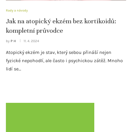
Rady a návody
Jak na atopický ekzém bez kortikoidů:
kompletní průvodce
by
P H
11. 4. 2024
Atopický ekzém je stav, který sebou přináší nejen
fyzické nepohodlí, ale často i psychickou zátěž. Mnoho
lidí se…