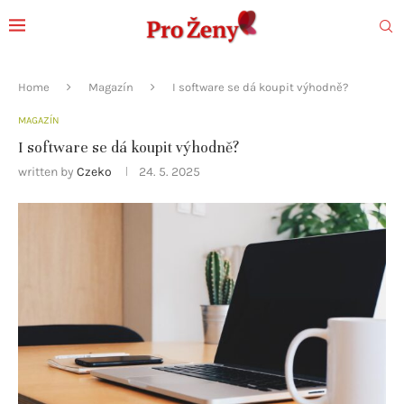
Home
Magazín
I software se dá koupit výhodně?
MAGAZÍN
I software se dá koupit výhodně?
written by
Czeko
24. 5. 2025