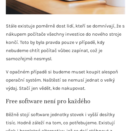
Stále existuje poměrně dost lidí, kteří se domnívají, že s
nákupem počítače všechny investice do nového stroje
končí. Toto by byla pravda pouze v případě, kdy
nebudeme chtít počítač vůbec zapínat, což je
samozřejmě nesmysl.
V opačném případě si budeme muset koupit alespoň
operační systém. Naštěstí se nemusí jednat o velký
výdaj. Stačí jen vědět, kde nakupovat.
Free software není pro každého
Běžně stojí software jednotky stovek i vyšší desítky
tisíc. Hodně záleží na tom, co potřebujeme. Existují
však i bezplatné alternativy, jež se dají stáhnout z