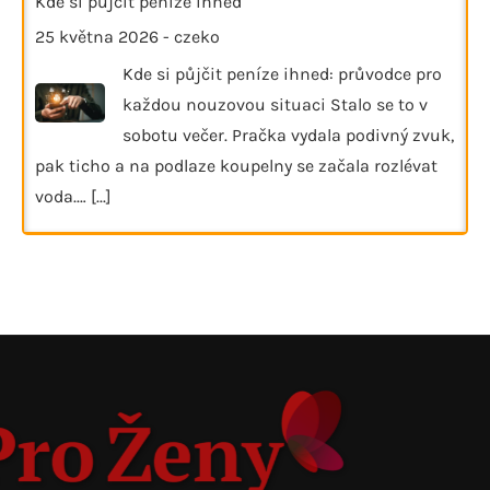
Kde si půjčit peníze ihned
25 května 2026
-
czeko
Kde si půjčit peníze ihned: průvodce pro
každou nouzovou situaci Stalo se to v
sobotu večer. Pračka vydala podivný zvuk,
pak ticho a na podlaze koupelny se začala rozlévat
voda.…
[...]