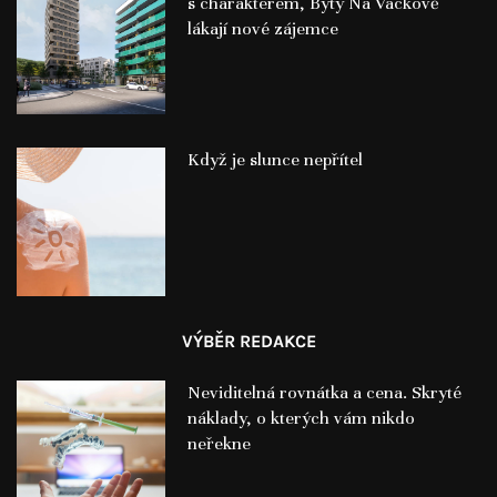
s charakterem, Byty Na Vackově
lákají nové zájemce
Když je slunce nepřítel
VÝBĚR REDAKCE
Neviditelná rovnátka a cena. Skryté
náklady, o kterých vám nikdo
neřekne