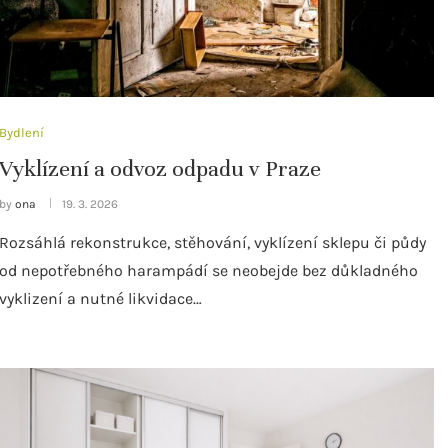
Bydlení
Vyklízení a odvoz odpadu v Praze
by
ona
19. 3. 2026
Rozsáhlá rekonstrukce, stěhování, vyklízení sklepu či půdy
od nepotřebného harampádí se neobejde bez důkladného
vyklizení a nutné likvidace…