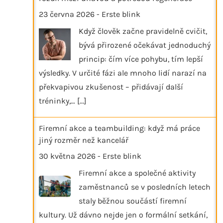
23 června 2026
-
Erste blink
Když člověk začne pravidelně cvičit,
bývá přirozené očekávat jednoduchý
princip: čím více pohybu, tím lepší
výsledky. V určité fázi ale mnoho lidí narazí na
překvapivou zkušenost – přidávají další
tréninky,…
[...]
Firemní akce a teambuilding: když má práce
jiný rozměr než kancelář
30 května 2026
-
Erste blink
Firemní akce a společné aktivity
zaměstnanců se v posledních letech
staly běžnou součástí firemní
kultury. Už dávno nejde jen o formální setkání,