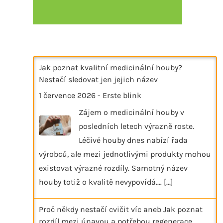
Jak poznat kvalitní medicinální houby?
Nestačí sledovat jen jejich název
1 července 2026
-
Erste blink
Zájem o medicinální houby v
posledních letech výrazně roste.
Léčivé houby dnes nabízí řada
výrobců, ale mezi jednotlivými produkty mohou
existovat výrazné rozdíly. Samotný název
houby totiž o kvalitě nevypovídá.…
[...]
Proč někdy nestačí cvičit víc aneb Jak poznat
rozdíl mezi únavou a potřebou regenerace