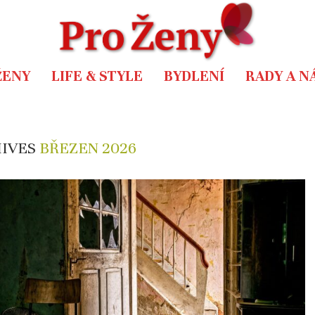
ŽENY
LIFE & STYLE
BYDLENÍ
RADY A N
HIVES
BŘEZEN 2026