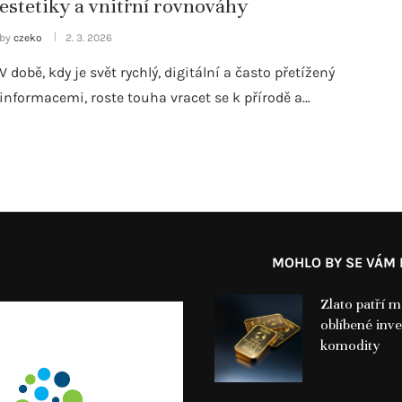
estetiky a vnitřní rovnováhy
by
czeko
2. 3. 2026
V době, kdy je svět rychlý, digitální a často přetížený
informacemi, roste touha vracet se k přírodě a…
MOHLO BY SE VÁM L
Zlato patří m
oblíbené inve
komodity