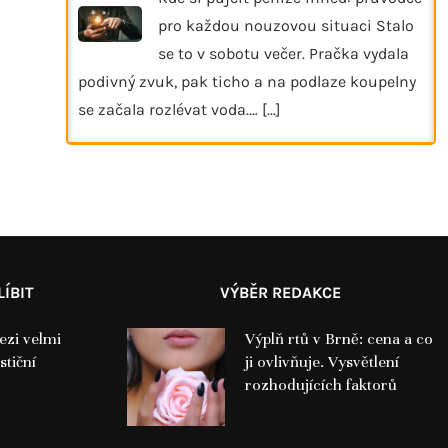
pro každou nouzovou situaci Stalo
se to v sobotu večer. Pračka vydala
podivný zvuk, pak ticho a na podlaze koupelny
se začala rozlévat voda.…
[...]
ÍBIT
VÝBĚR REDAKCE
ezi velmi
Výplň rtů v Brně: cena a co
stiční
ji ovlivňuje. Vysvětlení
rozhodujících faktorů