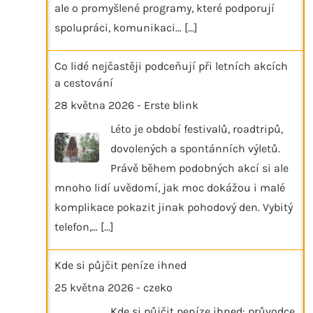
ale o promyšlené programy, které podporují
spolupráci, komunikaci…
[...]
Co lidé nejčastěji podceňují při letních akcích
a cestování
28 května 2026
-
Erste blink
Léto je období festivalů, roadtripů,
dovolených a spontánních výletů.
Právě během podobných akcí si ale
mnoho lidí uvědomí, jak moc dokážou i malé
komplikace pokazit jinak pohodový den. Vybitý
telefon,…
[...]
Kde si půjčit peníze ihned
25 května 2026
-
czeko
Kde si půjčit peníze ihned: průvodce