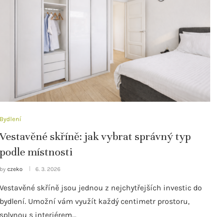
Bydlení
Vestavěné skříně: jak vybrat správný typ
podle místnosti
by
czeko
6. 3. 2026
Vestavěné skříně jsou jednou z nejchytřejších investic do
bydlení. Umožní vám využít každý centimetr prostoru,
splynou s interiérem…