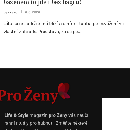
bazénem to jde i bez bagru!
by
czeko
6. 3. 2026
Léto se nezadržitelně blíží a s ním i touha po osvěžení ve
vlastní zahradě. Představa, že se po…
Life & Style
magazín
pro Ženy
vás naučí
ranní rituály pro hubnutí: Změňte některé