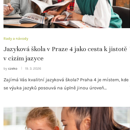
Rady a návody
Jazyková škola v Praze 4 jako cesta k jistotě
v cizím jazyce
by
czeko
19. 3. 2026
Zajímá Vás kvalitní jazyková škola? Praha 4 je místem, kde
se výuka jazyků posouvá na úplně jinou úroveň…