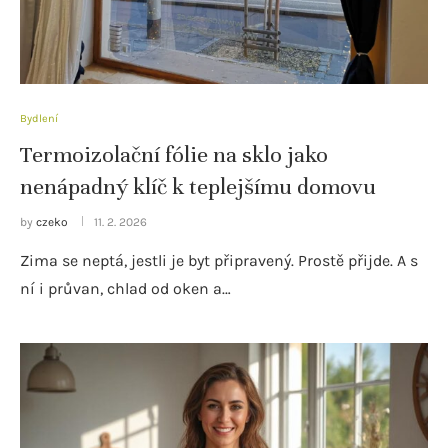
Bydlení
Termoizolační fólie na sklo jako
nenápadný klíč k teplejšímu domovu
by
czeko
11. 2. 2026
Zima se neptá, jestli je byt připravený. Prostě přijde. A s
ní i průvan, chlad od oken a…