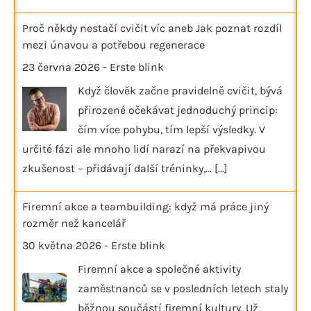
Proč někdy nestačí cvičit víc aneb Jak poznat rozdíl
mezi únavou a potřebou regenerace
23 června 2026
-
Erste blink
Když člověk začne pravidelně cvičit, bývá
přirozené očekávat jednoduchý princip:
čím více pohybu, tím lepší výsledky. V
určité fázi ale mnoho lidí narazí na překvapivou
zkušenost – přidávají další tréninky,…
[...]
Firemní akce a teambuilding: když má práce jiný
rozměr než kancelář
30 května 2026
-
Erste blink
Firemní akce a společné aktivity
zaměstnanců se v posledních letech staly
běžnou součástí firemní kultury. Už