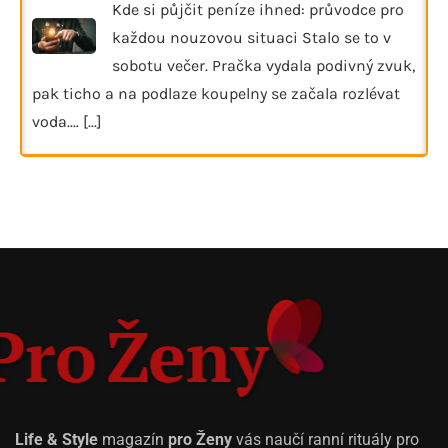
Kde si půjčit peníze ihned: průvodce pro
každou nouzovou situaci Stalo se to v
sobotu večer. Pračka vydala podivný zvuk,
pak ticho a na podlaze koupelny se začala rozlévat
voda.…
[...]
Life & Style
magazín
pro Ženy
vás naučí ranní rituály pro