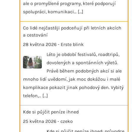
ale o promyšlené programy, které podporují
spolupráci, komunikaci…
[...]
Co lidé nejčastěji podceňují při letních akcích
a cestování
28 května 2026
-
Erste blink
Léto je období festivalů, roadtripů,
dovolených a spontánních výletů.
Právě během podobných akcí si ale
mnoho lidí uvědomí, jak moc dokážou i malé
komplikace pokazit jinak pohodový den. Vybitý
telefon,…
[...]
Kde si půjčit peníze ihned
25 května 2026
-
czeko
Kde si půjčit peníze ihned: průvodce