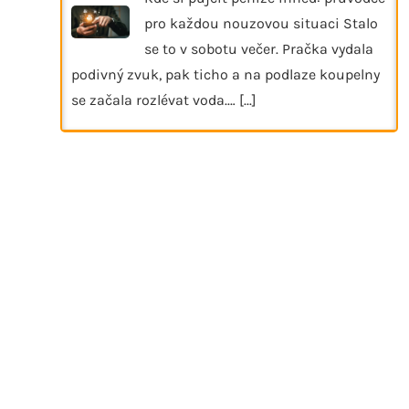
pro každou nouzovou situaci Stalo
se to v sobotu večer. Pračka vydala
podivný zvuk, pak ticho a na podlaze koupelny
se začala rozlévat voda.…
[...]