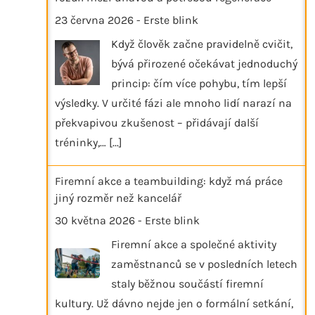
23 června 2026
-
Erste blink
Když člověk začne pravidelně cvičit,
bývá přirozené očekávat jednoduchý
princip: čím více pohybu, tím lepší
výsledky. V určité fázi ale mnoho lidí narazí na
překvapivou zkušenost – přidávají další
tréninky,…
[...]
Firemní akce a teambuilding: když má práce
jiný rozměr než kancelář
30 května 2026
-
Erste blink
Firemní akce a společné aktivity
zaměstnanců se v posledních letech
staly běžnou součástí firemní
kultury. Už dávno nejde jen o formální setkání,