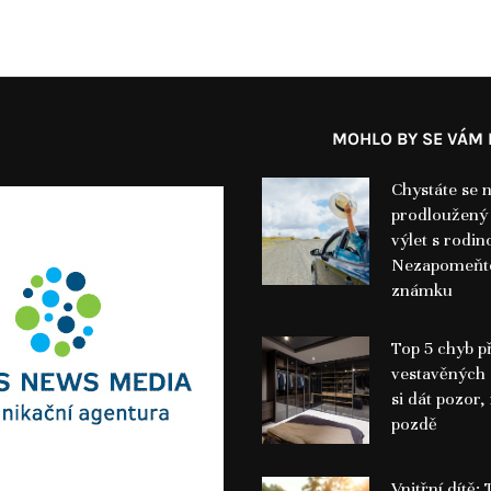
MOHLO BY SE VÁM L
Chystáte se 
prodloužený
výlet s rodin
Nezapomeňte
známku
Top 5 chyb p
vestavěných 
si dát pozor,
pozdě
Vnitřní dítě: