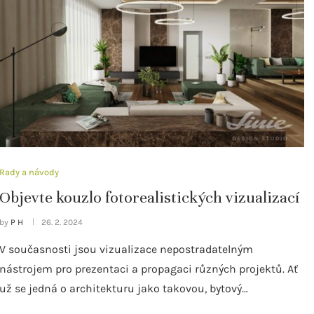
Rady a návody
Objevte kouzlo fotorealistických vizualizací
by
P H
26. 2. 2024
V současnosti jsou vizualizace nepostradatelným
nástrojem pro prezentaci a propagaci různých projektů. Ať
už se jedná o architekturu jako takovou, bytový…