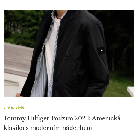
Life & Style
Tommy Hilfiger Podzim 2024: Americká
klasika s moderním nádechem