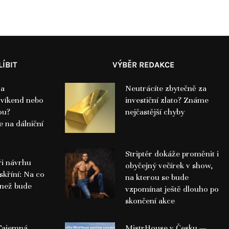
ÍBIT
VÝBĚR REDAKCE
na
Neutrácíte zbytečně za
 víkend nebo
investiční zlato? Známe
ou?
nejčastější chyby
 na dálniční
Striptér dokáže proměnit i
ři návrhu
obyčejný večírek v show,
skříní: Na co
na kterou se bude
 než bude
vzpomínat ještě dlouho po
skončení akce
 Tajemná
MistrHouse v Česku —