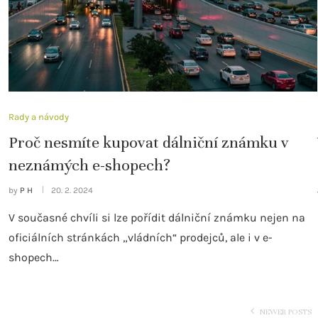
Rady a návody
Proč nesmíte kupovat dálniční známku v
neznámých e-shopech?
by
P H
20. 2. 2024
V současné chvíli si lze pořídit dálniční známku nejen na
oficiálních stránkách „vládních“ prodejců, ale i v e-
shopech…
NEWER POSTS