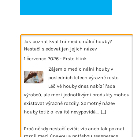
Jak poznat kvalitní medicinální houby?
Nestačí sledovat jen jejich název
1 července 2026
-
Erste blink
Zájem o medicinální houby v
posledních letech výrazně roste.
Léčivé houby dnes nabízí řada
výrobců, ale mezi jednotlivými produkty mohou
existovat výrazné rozdíly. Samotný název
houby totiž o kvalitě nevypovídá.…
[...]
Proč někdy nestačí cvičit víc aneb Jak poznat
rozdíl mezi únavou a potřebou regenerace