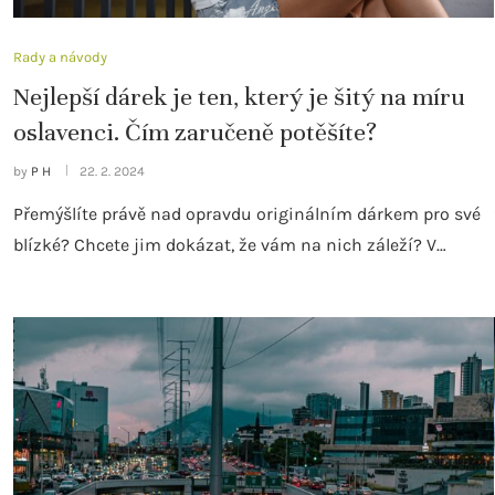
Rady a návody
Nejlepší dárek je ten, který je šitý na míru
oslavenci. Čím zaručeně potěšíte?
by
P H
22. 2. 2024
Přemýšlíte právě nad opravdu originálním dárkem pro své
blízké? Chcete jim dokázat, že vám na nich záleží? V…