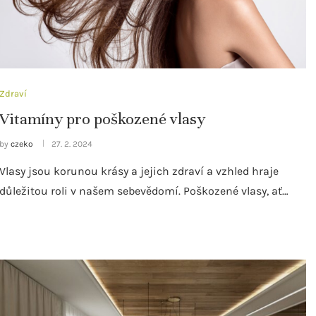
Zdraví
Vitamíny pro poškozené vlasy
by
czeko
27. 2. 2024
Vlasy jsou korunou krásy a jejich zdraví a vzhled hraje
důležitou roli v našem sebevědomí. Poškozené vlasy, ať…