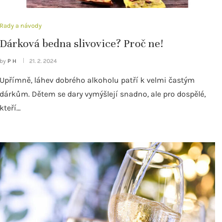
Rady a návody
Dárková bedna slivovice? Proč ne!
by
P H
21. 2. 2024
Upřímně, láhev dobrého alkoholu patří k velmi častým
dárkům. Dětem se dary vymýšlejí snadno, ale pro dospělé,
kteří…