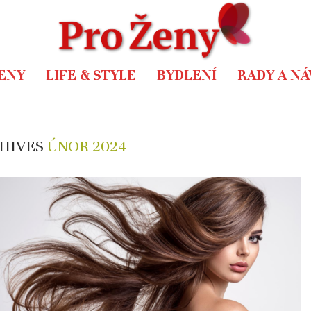
ENY
LIFE & STYLE
BYDLENÍ
RADY A N
HIVES
ÚNOR 2024