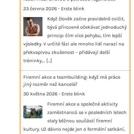
23 června 2026
-
Erste blink
Když člověk začne pravidelně cvičit,
bývá přirozené očekávat jednoduchý
princip: čím více pohybu, tím lepší
výsledky. V určité fázi ale mnoho lidí narazí na
překvapivou zkušenost – přidávají další
tréninky,…
[...]
Firemní akce a teambuilding: když má práce
jiný rozměr než kancelář
30 května 2026
-
Erste blink
Firemní akce a společné aktivity
zaměstnanců se v posledních letech
staly běžnou součástí firemní
kultury. Už dávno nejde jen o formální setkání,