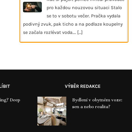
pro každou nouzovou situaci Stalo
se to v sobotu večer. Pračka vydala
podivný zvuk, pak ticho a na podlaze koupelny
se začala rozlévat voda.…
[...]
ÍBIT
VÝBĚR REDAKCE
fting? Deep
Bydlení v obytném voze:
sen a nebo realita?