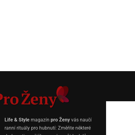
Life & Style
magazín
pro Ženy
vás naučí
ranní rituály pro hubnutí: Změňte některé