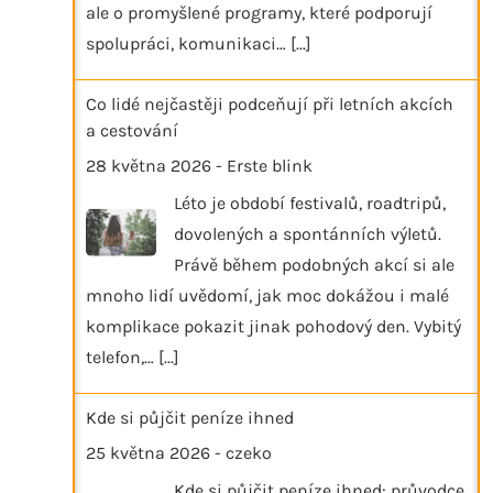
ale o promyšlené programy, které podporují
spolupráci, komunikaci…
[...]
Co lidé nejčastěji podceňují při letních akcích
a cestování
28 května 2026
-
Erste blink
Léto je období festivalů, roadtripů,
dovolených a spontánních výletů.
Právě během podobných akcí si ale
mnoho lidí uvědomí, jak moc dokážou i malé
komplikace pokazit jinak pohodový den. Vybitý
telefon,…
[...]
Kde si půjčit peníze ihned
25 května 2026
-
czeko
Kde si půjčit peníze ihned: průvodce