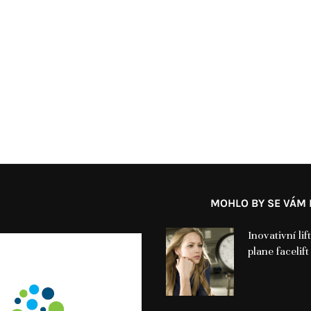
MOHLO BY SE VÁM L
Inovativní li
plane facelift