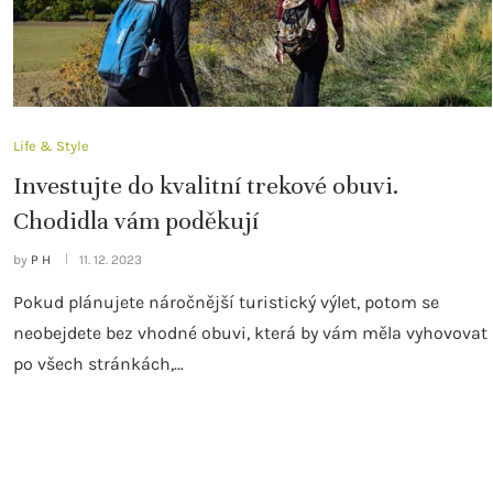
Life & Style
Investujte do kvalitní trekové obuvi.
Chodidla vám poděkují
by
P H
11. 12. 2023
Pokud plánujete náročnější turistický výlet, potom se
neobejdete bez vhodné obuvi, která by vám měla vyhovovat
po všech stránkách,…