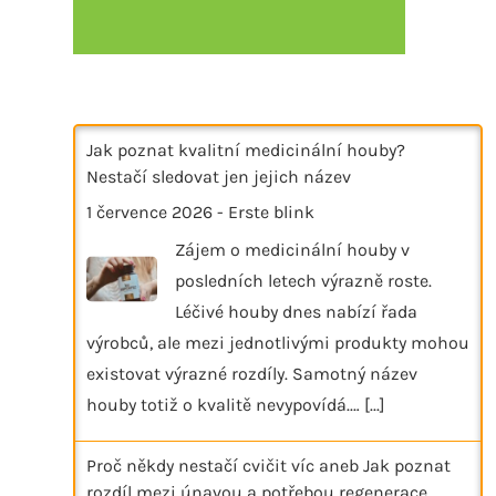
Jak poznat kvalitní medicinální houby?
Nestačí sledovat jen jejich název
1 července 2026
-
Erste blink
Zájem o medicinální houby v
posledních letech výrazně roste.
Léčivé houby dnes nabízí řada
výrobců, ale mezi jednotlivými produkty mohou
existovat výrazné rozdíly. Samotný název
houby totiž o kvalitě nevypovídá.…
[...]
Proč někdy nestačí cvičit víc aneb Jak poznat
rozdíl mezi únavou a potřebou regenerace