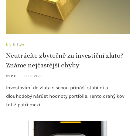
Life & Style
Neutrácíte zbytečně za investiční zlato?
Známe nejčastější chyby
by
P H
30. 11. 2023
Investování do zlata s sebou přináší stabilní a
dlouhodobý nárůst hodnoty portfolia. Tento drahý kov
totiž patří mezi…