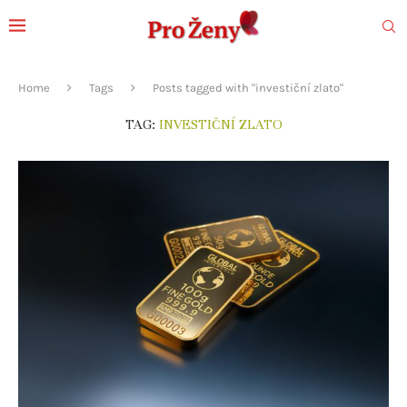
Home
Tags
Posts tagged with "investiční zlato"
TAG:
INVESTIČNÍ ZLATO