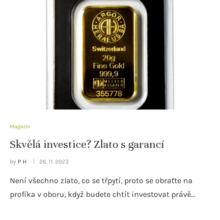
Magazín
Skvělá investice? Zlato s garancí
by
P H
26. 11. 2023
Není všechno zlato, co se třpytí, proto se obraťte na
profíka v oboru, když budete chtít investovat právě…