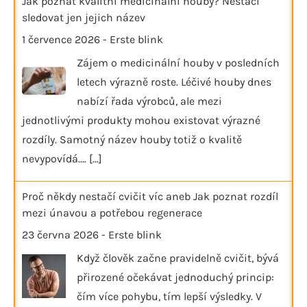
Jak poznat kvalitní medicinální houby? Nestačí
sledovat jen jejich název
1 července 2026
-
Erste blink
Zájem o medicinální houby v posledních
letech výrazně roste. Léčivé houby dnes
nabízí řada výrobců, ale mezi
jednotlivými produkty mohou existovat výrazné
rozdíly. Samotný název houby totiž o kvalitě
nevypovídá.…
[...]
Proč někdy nestačí cvičit víc aneb Jak poznat rozdíl
mezi únavou a potřebou regenerace
23 června 2026
-
Erste blink
Když člověk začne pravidelně cvičit, bývá
přirozené očekávat jednoduchý princip:
čím více pohybu, tím lepší výsledky. V