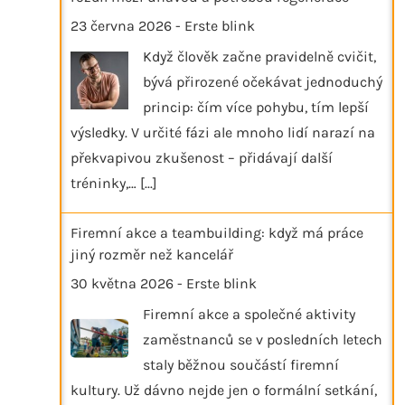
23 června 2026
-
Erste blink
Když člověk začne pravidelně cvičit,
bývá přirozené očekávat jednoduchý
princip: čím více pohybu, tím lepší
výsledky. V určité fázi ale mnoho lidí narazí na
překvapivou zkušenost – přidávají další
tréninky,…
[...]
Firemní akce a teambuilding: když má práce
jiný rozměr než kancelář
30 května 2026
-
Erste blink
Firemní akce a společné aktivity
zaměstnanců se v posledních letech
staly běžnou součástí firemní
kultury. Už dávno nejde jen o formální setkání,