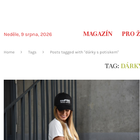
MAGAZÍN
PRO 
Neděle, 9 srpna, 2026
Home
Tags
Posts tagged with "dárky s potiskem"
TAG:
DÁRK