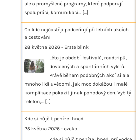
ale o promyšlené programy, které podporují
spolupráci, komunikaci…
[...]
Co lidé nejčastěji podceňují při letních akcích
a cestování
28 května 2026
-
Erste blink
Léto je období festivalů, roadtripů,
dovolených a spontánních výletů.
Právě během podobných akcí si ale
mnoho lidí uvědomí, jak moc dokážou i malé
komplikace pokazit jinak pohodový den. Vybitý
telefon,…
[...]
Kde si půjčit peníze ihned
25 května 2026
-
czeko
Kde si půjčit peníze ihned: průvodce