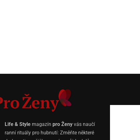
Life & Style
magazín
pro Ženy
vás naučí
ranní rituály pro hubnutí: Změňte některé