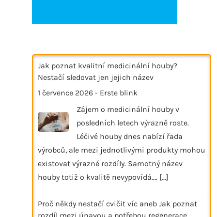
Jak poznat kvalitní medicinální houby?
Nestačí sledovat jen jejich název
1 července 2026
-
Erste blink
Zájem o medicinální houby v
posledních letech výrazně roste.
Léčivé houby dnes nabízí řada
výrobců, ale mezi jednotlivými produkty mohou
existovat výrazné rozdíly. Samotný název
houby totiž o kvalitě nevypovídá.…
[...]
Proč někdy nestačí cvičit víc aneb Jak poznat
rozdíl mezi únavou a potřebou regenerace