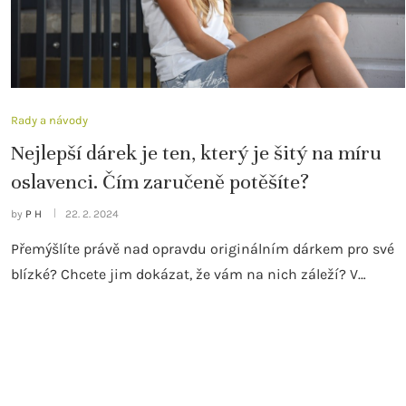
Rady a návody
Nejlepší dárek je ten, který je šitý na míru
oslavenci. Čím zaručeně potěšíte?
by
P H
22. 2. 2024
Přemýšlíte právě nad opravdu originálním dárkem pro své
blízké? Chcete jim dokázat, že vám na nich záleží? V…