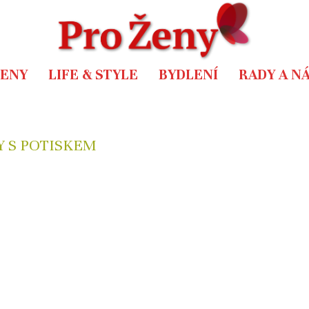
ŽENY
LIFE & STYLE
BYDLENÍ
RADY A N
Y S POTISKEM