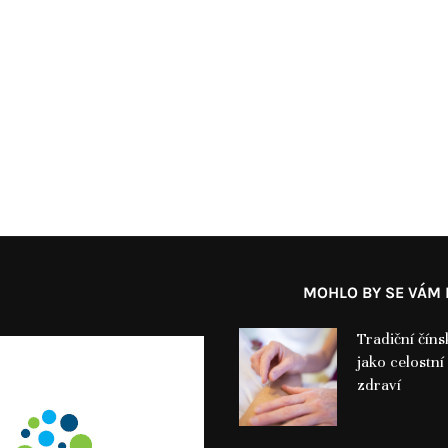
MOHLO BY SE VÁM L
Tradiční čín
jako celostní
zdraví