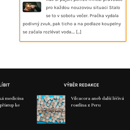
pro každou nouzovou situaci Stalo
se to v sobotu večer. Pračka vydala
podivný zvuk, pak ticho a na podlaze koupelny
se začala rozlévat voda.…
[...]
ÍBIT
VÝBĚR REDAKCE
ská medicína
Vilcacora aneb další léčivá
 přístup ke
rostlina z Peru