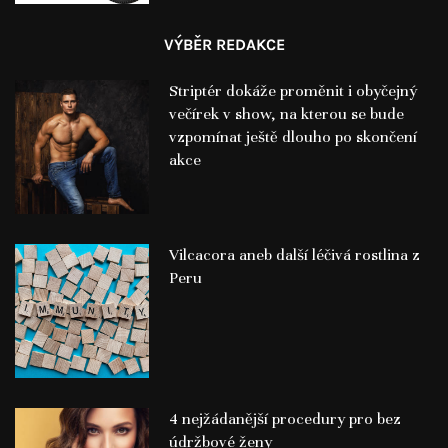
VÝBĚR REDAKCE
Striptér dokáže proměnit i obyčejný
večírek v show, na kterou se bude
vzpomínat ještě dlouho po skončení
akce
Vilcacora aneb další léčivá rostlina z
Peru
4 nejžádanější procedury pro bez
údržbové ženy