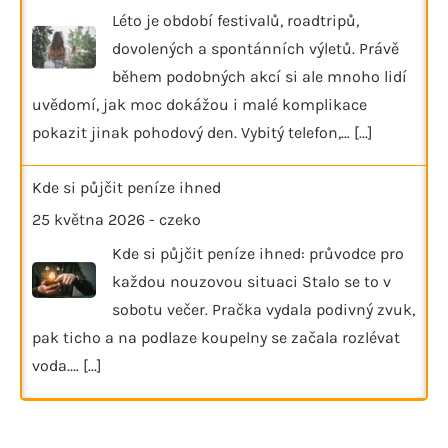
Léto je období festivalů, roadtripů,
dovolených a spontánních výletů. Právě
během podobných akcí si ale mnoho lidí
uvědomí, jak moc dokážou i malé komplikace
pokazit jinak pohodový den. Vybitý telefon,…
[...]
Kde si půjčit peníze ihned
25 května 2026
-
czeko
Kde si půjčit peníze ihned: průvodce pro
každou nouzovou situaci Stalo se to v
sobotu večer. Pračka vydala podivný zvuk,
pak ticho a na podlaze koupelny se začala rozlévat
voda.…
[...]