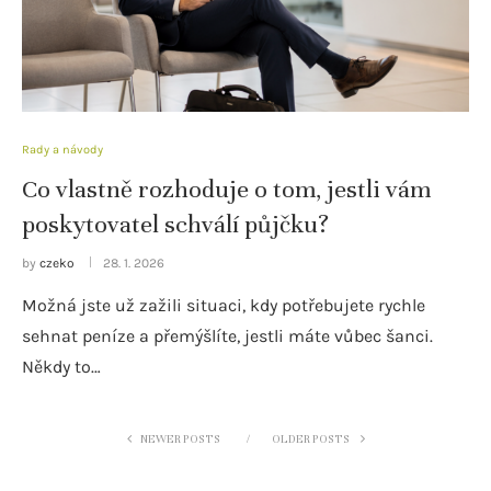
Rady a návody
Co vlastně rozhoduje o tom, jestli vám
poskytovatel schválí půjčku?
by
czeko
28. 1. 2026
Možná jste už zažili situaci, kdy potřebujete rychle
sehnat peníze a přemýšlíte, jestli máte vůbec šanci.
Někdy to…
NEWER POSTS
OLDER POSTS