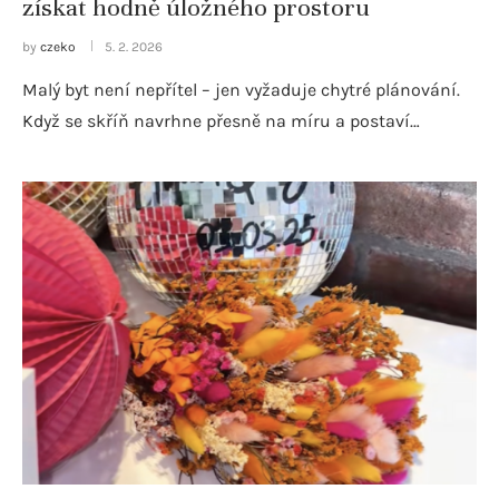
získat hodně úložného prostoru
by
czeko
5. 2. 2026
Malý byt není nepřítel – jen vyžaduje chytré plánování.
Když se skříň navrhne přesně na míru a postaví…