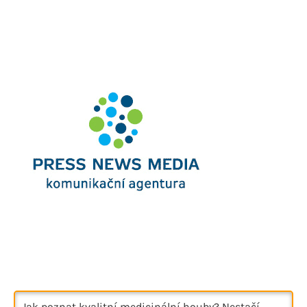
Jak poznat kvalitní medicinální houby? Nestačí