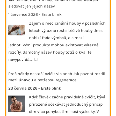
sledovat jen jejich název
1 července 2026
-
Erste blink
Zájem o medicinální houby v posledních
letech výrazně roste. Léčivé houby dnes
nabízí řada výrobců, ale mezi
jednotlivými produkty mohou existovat výrazné
rozdíly. Samotný název houby totiž o kvalitě
nevypovídá.…
[...]
Proč někdy nestačí cvičit víc aneb Jak poznat rozdíl
mezi únavou a potřebou regenerace
23 června 2026
-
Erste blink
Když člověk začne pravidelně cvičit, bývá
přirozené očekávat jednoduchý princip:
čím více pohybu, tím lepší výsledky. V