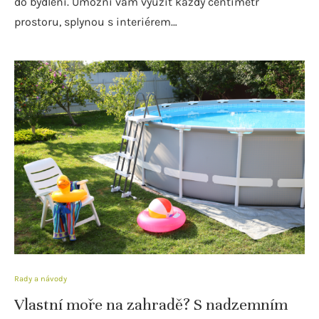
do bydlení. Umožní vám využít každý centimetr
prostoru, splynou s interiérem…
Rady a návody
Vlastní moře na zahradě? S nadzemním