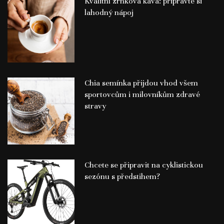
Kvalitní zrnková káva: připravte si
lahodný nápoj
Chia semínka přijdou vhod všem
sportovcům i milovníkům zdravé
stravy
Chcete se připravit na cyklistickou
sezónu s předstihem?