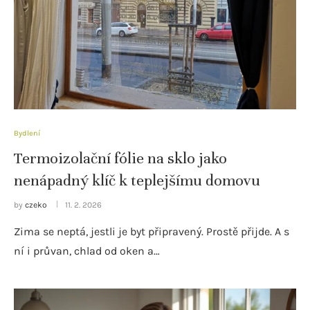
Bydlení
Termoizolační fólie na sklo jako
nenápadný klíč k teplejšímu domovu
by
czeko
11. 2. 2026
Zima se neptá, jestli je byt připravený. Prostě přijde. A s
ní i průvan, chlad od oken a…